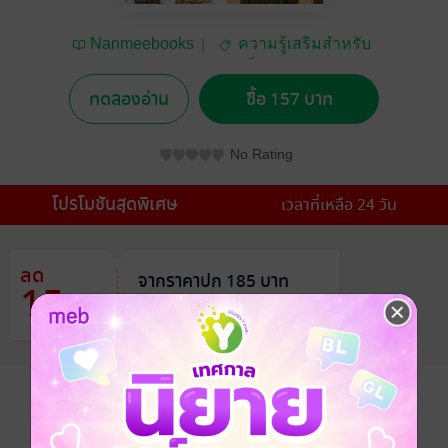
Nanmeebooks
ความรู้เสริมสำหรับ
เด็กและเยาวชน
ทดลองอ่าน
ซื้อ 157 บาท
No Rating
โปรโมชันสุดพิเศษ
เวลาที่เหลือ 24 วัน
ลด
จากราคาปก 185 บาท
15
%
เหลือเพียง 157 บาท
อยากได้
ซื้อเป็นของขวัญ
ติดตาม
แชร์