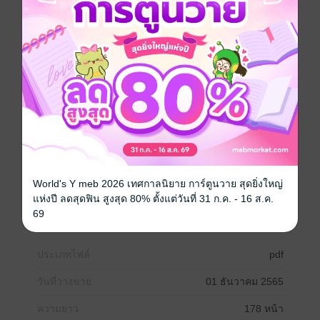
ไอเดียการจัดกิจกรรมสิ่งแวดล้อมสุดสร้างสรรค์ที่นำไป
บูรณาการกับวิชาต่าง ๆ ได้ คู่มือสำหรับครู/ผู้สอนฉบับ
สมบูรณ์ที่ให้ทั้งความรู้พื้นฐานเรื่องสิ่งแวดล้อมศึกษา และมี
40 แนวทางการจัดกิจกรรมการเรียนรู้เกี่ยวกับสิ่งแวดล้อม
ที่มีใบงานพร้อมใช้ แบ่งเป็นการจัดกิจกรรมสิ่งแวดล้อม
ศึกษาในบริเวณศึกษาทางธรรมชาติที่สำคัญและใกล้ตัว
ได้แก่ ต้นไม้ใหญ่ กองใบไม้ร่วง ขอนไม้ผุ และสระน้ำ รวม
ทั้งยังมีแนวทางการจัดกิจกรรมสิ่งแวดล้อมศึกษาใน
โรงเรียนด้วย
World's Y meb 2026 เทศกาลนิยาย การ์ตูนวาย สุดยิ่งใหญ่
แห่งปี ลดสุดฟิน สูงสุด 80% ตั้งแต่วันที่ 31 ก.ค. - 16 ส.ค.
สิ่งแวดล้อม
69
ประเภทไฟล์
pdf
วันที่วางขาย
01 ธันวาคม 2565
ความยาว
178 หน้า