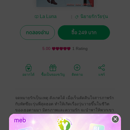
La Luna
นิยายรักวัยรุ่น
creciente(2)
ทดลองอ่าน
ซื้อ 249 บาท
5.00
1 Rating
อยากได้
ซื้อเป็นของขวัญ
ติดตาม
แชร์
จดหมายรักเป็นเหตุ สังเกตได้ เมื่อเร็นตัดสินใจสารภาพรัก
กับทัตซึยะรุ่นพี่สุดฮอต ทำให้เกิดเรื่องวุ่นวายขึ้นในชีวิต
ของเธอตามมา มิตรภาพและความรัก จะนำพาให้พวกเขา
ผ่านพ้นอุปสรรคไปได้หรือไม่ ต้องมาติดตามไปพร้อมกัน
รักวัยรุ่น
โรแมนติก
แอบรัก
มัธยม
ญี่ปุ่น