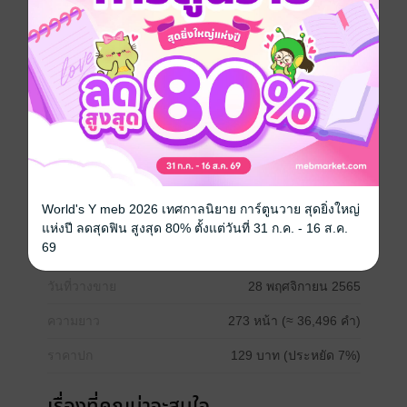
.. รักคือการให้ หรือ รักที่เป็นการครอบครอง..
... แล้วความรักของคุณเป็นแบบไหน? ...
กรุณาอ่านตัวอย่างก่อนทำการสั่งซื้อ
*ซื้อผ่านระบบ android ราคาถูกกว่า ios
*แนะนำ* เก็บเข้าชั้นเพื่อรอโปรโมชั่นลดราคา ขอบคุณที่
ให้ความสนใจ
โรมานซ์
World's Y meb 2026 เทศกาลนิยาย การ์ตูนวาย สุดยิ่งใหญ่
แห่งปี ลดสุดฟิน สูงสุด 80% ตั้งแต่วันที่ 31 ก.ค. - 16 ส.ค.
69
ประเภทไฟล์
pdf, epub
(สารบัญ)
วันที่วางขาย
28 พฤศจิกายน 2565
ความยาว
273 หน้า (≈ 36,496 คำ)
ราคาปก
129 บาท (ประหยัด 7%)
เรื่องที่คุณน่าจะสนใจ