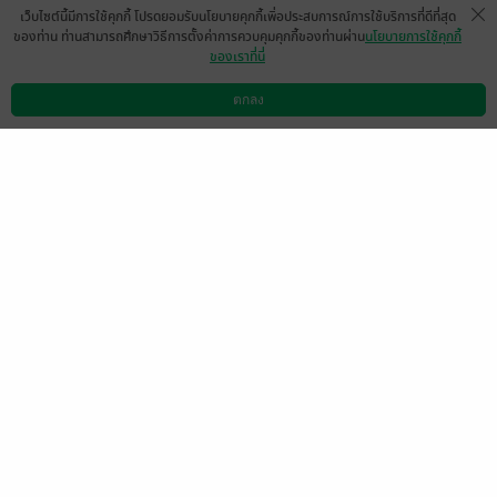
เว็บไซต์นี้มีการใช้คุกกี้ โปรดยอมรับนโยบายคุกกี้เพื่อประสบการณ์การใช้บริการที่ดีที่สุด
ของท่าน ท่านสามารถศึกษาวิธีการตั้งค่าการควบคุมคุกกี้ของท่านผ่าน
นโยบายการใช้คุกกี้
ของเราที่นี่
พ่อเลี้ยงแผดเผามาก ว้าวว🔥 ❤️
ตกลง
มีแล้ว (Gift) -
KECO_OCEK
ดาวน์โหลดแอป
วิธีการใช้งาน
ติดต่อเรา
2
28 พ.ย. 2565
4:46 น.
แซ่บมากกกก ก.ล้านตัว เผ็ดร้อนค้า พล็อตเรื่อง
โอเคเลย
มีแล้ว (Gift) -
PPRAT1995
2
28 พ.ย. 2565
3:56 น.
มีแล้ว (Gift) -
Chanakar
มีแล้ว (Gift) -
PPRAT199
n Thomthong
5
29 พ.ย. 2565
14:10 น.
28 พ.ย. 2565
4:12 น.
มีแล้ว -
ZTI4MzA5YWVj
YjU2MjczZTk0YTU0Mm
UzMmM2ZGMwMzY=
27 พ.ย. 2565
17:41 น.