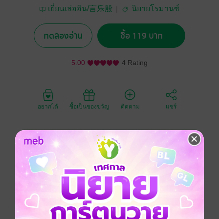
เยี่ยนเล่ออิน/言乐殷
นิยายโรมานซ์
ทดลองอ่าน
ซื้อ 119 บาท
5.00
4 Rating
อยากได้
ซื้อเป็นของขวัญ
ติดตาม
แชร์
สำหรับคุณแล้ว ฉันคืออะไร!? กาฝาก คนรัก หรือว่านาง
บำเรอ?
ความรักของผมคือ 'ยาพิษ' และเธอคือยาพิษที่ผมอยากลิ้ม
ลอง
ความรักของฉันคือ 'อิสรภาพ' ที่จะทำอะไรก็ได้โดยอิสระ
จริงๆ แล้วความรัก คืออะไร?