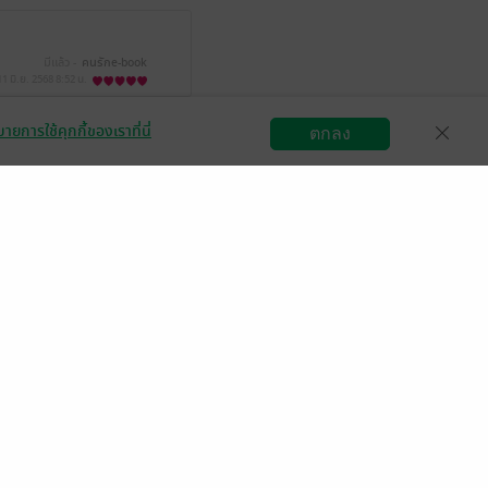
มีแล้ว -
คนรักe-book​
11 มิ.ย. 2568
8:52 น.
ายการใช้คุกกี้ของเราที่นี่
ตกลง
สมัครขายอีบุ๊ก
วิธีการใช้งาน
ติดต่อเรา
มีแล้ว -
j phatha
 ก.ค. 2567
14:48 น.
่รู้สึกตกใจ แต่ก็ยัง