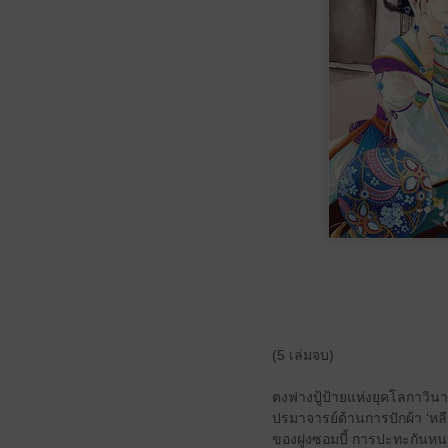
(5 เล่มจบ)
ตงฟางปู้ป้ายแห่งยุคโลกาวิน
ปรมาจารย์ด้านการปักผ้า ‘หลีฉ
ของฝูงซอมบี้ การปะทะกันหนน