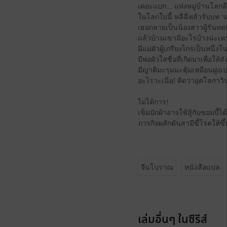
เดอะแบก... แห่งหมู่บ้านโลกล
ในโลกใบนี้ หลีฉี่หลัวรับบท ‘
เธอกลายเป็นน้องสาวผู้รันทดที
แล้วบ้านเขามีอะไรบ้างน่ะเห
มีแม่ผัวผู้เกรียงไกรเป็นหนึ
มีพ่อผัวใสซื่อที่เกิดมาเพื่อให
มีญาติมะรุมมะตุ้มเหมือนฝูงเ
อะไรวะเนี่ย! คิดว่ายุคโลกาว
ไม่ได้การ!
เข็มปักผ้าอาจใช้สู้กับซอมบี้ได
ภารกิจผลักดันสามีขี้โรคให้
จีนโบราณ
หนังสือแปล
เล่มอื่นๆ ในซีรีส์