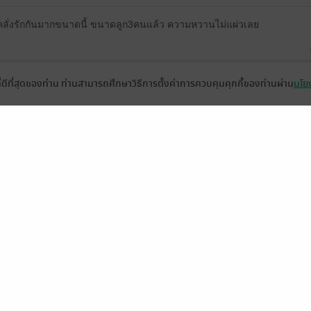
คลั่งรักกันมากขนาดนี้​ ขนาดลูก3คนแล้ว​ ความหวานไม่แผ่วเลย
ที่ดีที่สุดของท่าน ท่านสามารถศึกษาวิธีการตั้งค่าการควบคุมคุกกี้ของท่านผ่าน
นโยบ
18
รวดเร็วค่ะ เหมือนเนื้อเรื่องจะเริ่มดำเนินเร็วขึ้นเรื่อยๆ วันเวลาผ่านไปไวจนนี
จุดมั่งคั่งแล้ว แต่พี่จงก็คือพี่จงค่ะพระเอกของเราต้องพาไปถึงจุดสูงสุดแน่นอน