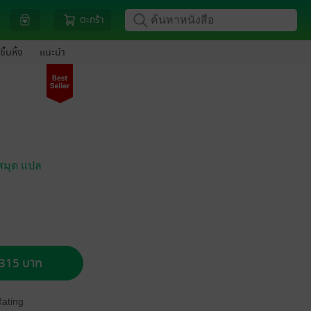
ตะกร้า
ขึ้นหิ้ง
แนะนำ
สมุด แปล
อ 315 บาท
Rating