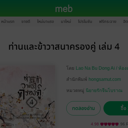
หน้าแรก
ขายดี
ใหม่มาแรง
มาใหม่
โปรโมชัน
ฟรีกระจาย
ฮิต
ท่านและข้าวาสนาครองคู่ เล่ม 4
โดย
Lao Na Bu Dong Ai /
ห้อง
สำนักพิมพ์
hongsamut.com
หมวดหมู่
นิยายรักจีนโบราณ
ทดลองอ่าน
ซื้
4.98
96 