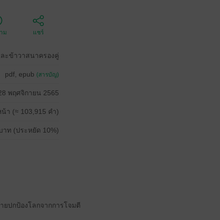
ตาม
แชร์
และข้าวาสนาครองคู่
pdf, epub
(สารบัญ)
28 พฤศจิกายน 2565
น้า (≈ 103,915 คำ)
บาท (ประหยัด 10%)
สุดท้ายปกป้องโลกจากการโจมตี