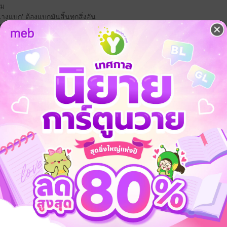
ืม
นางแบก’ ต้องแบกมันสิ้นทุกสิ่งอัน
่ต้องออกเรือนแทนพี่สาว ได้แต่งกับสามีรูปหล่อแต่เจ็บป่วยไม่เลิก
รอ?
่งในใต้หล้า ถนัดปราบชาวบ้านด้วยปาก
้สังคมเอาเปรียบ
ปรต
ินาศหาของกินยากแล้ว มาที่นี่ก็ยังต้องสวมบทผีอดอยากอยู่อีกเหรอ!
้ไม่ดีนัก แต่มันเจ๋งที่สุดถ้าใช้สู้กับความยากจน
ขึ้นเป็นจอหงวนจึงตามมา