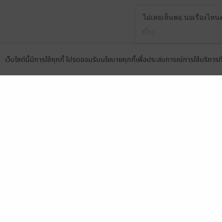
ไม่เคยเห็นพอ.นอเรื่องไหน
0
เว็บไซต์นี้มีการใช้คุกกี้ โปรดยอมรับนโยบายคุกกี้เพื่อประสบการณ์การใช้บริการ
Language
ดาวน์โหลดแอป
สนุกค่ะ พระเอกคลั่งรักมาก
1
เล่มนี้ปิดปมและเปิดปมอย่าง
สามารถอ่านได้เพลินๆค่ะ
เรียกได้ว่าเล่มนี้ตระกูลถึง
แสดงสปอยล์