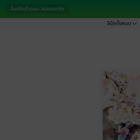
ล็อกอินเข้าระบบ / สมัครสมาชิก
อีบุ๊กทั้งหมด