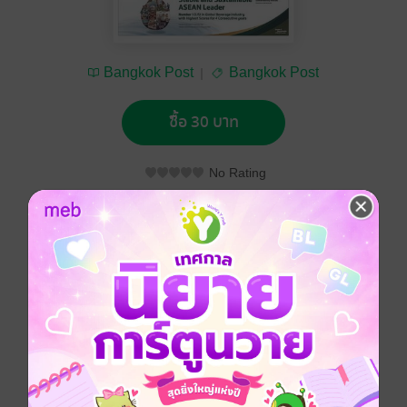
Bangkok Post
Bangkok Post
ซื้อ 30 บาท
No Rating
อยากได้
ซื้อเป็นของขวัญ
ติดตาม
แชร์
Bangkok Post วันพุธที่ 30 พฤศจิกายน พ.ศ.2565
ประเภทไฟล์
pdf
วันที่วางขาย
29 พฤศจิกายน 2565