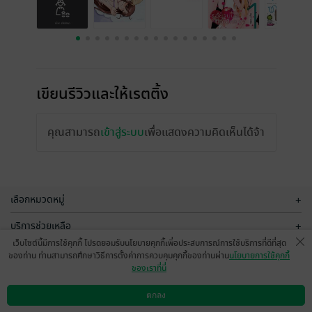
เขียนรีวิวและให้เรตติ้ง
คุณสามารถ
เข้าสู่ระบบ
เพื่อแสดงความคิดเห็นได้จ้า
เลือกหมวดหมู่
+
บริการช่วยเหลือ
+
เว็บไซต์นี้มีการใช้คุกกี้ โปรดยอมรับนโยบายคุกกี้เพื่อประสบการณ์การใช้บริการที่ดีที่สุด
เกี่ยวกับเรา
+
ของท่าน ท่านสามารถศึกษาวิธีการตั้งค่าการควบคุมคุกกี้ของท่านผ่าน
นโยบายการใช้คุกกี้
ของเราที่นี่
กลุ่มธุรกิจในเครือ
+
ตกลง
ดาวน์โหลดแอป
วิธีการใช้งาน
ติดต่อเรา