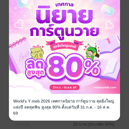
ซึ่งกันและกัน แต่ทว่า ทันใดนั้น โอยะกลับถูกยิง นั่น
เป็นการลั่นสัญญาณเตือนจากรักนี้หรือไร! การเรียกร้อง
ความรักของผู้ชายที่มีชีวิตอยู่โดยใช้ชีวิตเป็นเดิมพัน ทั้ง
ร้อนแรงและบ้าคลั่ง ความรักครั้งอันตรายที่สุดใน
ประวัติศาสตร์กำลังจะเริ่มต้นแล้ว!
การ์ตูนญี่ปุ่น
หนังสือแปล
ตลก
โรแมนติก
โรมานซ์
ซีรีส์
พ่อบ้านตัวร้ายกับยัยคุณหนูจอมยุ่ง –เวอร์ชั่นสี อ่านบนลง
ล่าง-
ประเภทไฟล์
pdf
World's Y meb 2026 เทศกาลนิยาย การ์ตูนวาย สุดยิ่งใหญ่
วันที่วางขาย
02 ธันวาคม 2565
แห่งปี ลดสุดฟิน สูงสุด 80% ตั้งแต่วันที่ 31 ก.ค. - 16 ส.ค.
69
ความยาว
44 หน้า
ราคาปก
20 บาท (ประหยัด 50%)