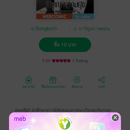
Bongkoch
การ์ตูนรายตอน
Publishing
ซื้อ 10 บาท
5.00
1 Rating
อยากได้
ซื้อเป็นของขวัญ
ติดตาม
แชร์
ตอนที่ยูริ นักศึกษาสาวนิสัยชอบเอาชนะเกือบถูกจับกรอก
ยาผิดกฎหมายในงานปาร์ตี้ ผู้ที่มาช่วยไว้ก็คือโอยะ โทชิโอ
มิ นายน้อยแห่งแก๊งโอยะ แม้จะลังเลแต่ยูริก็ตัดสินใจไป
เยือนที่แก๊ง รอยยิ้มของเขาอ่อนโยนผิดคาด ทั้งคู่ต่างดึงดูด