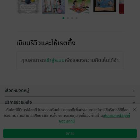
เขียนรีวิวและให้เรตติ้ง
คุณสามารถ
เข้าสู่ระบบ
เพื่อแสดงความคิดเห็นได้จ้า
เลือกหมวดหมู่
+
บริการช่วยเหลือ
+
เว็บไซต์นี้มีการใช้คุกกี้ โปรดยอมรับนโยบายคุกกี้เพื่อประสบการณ์การใช้บริการที่ดีที่สุด
เกี่ยวกับเรา
+
ของท่าน ท่านสามารถศึกษาวิธีการตั้งค่าการควบคุมคุกกี้ของท่านผ่าน
นโยบายการใช้คุกกี้
ของเราที่นี่
กลุ่มธุรกิจในเครือ
+
ตกลง
ดาวน์โหลดแอป
วิธีการใช้งาน
ติดต่อเรา