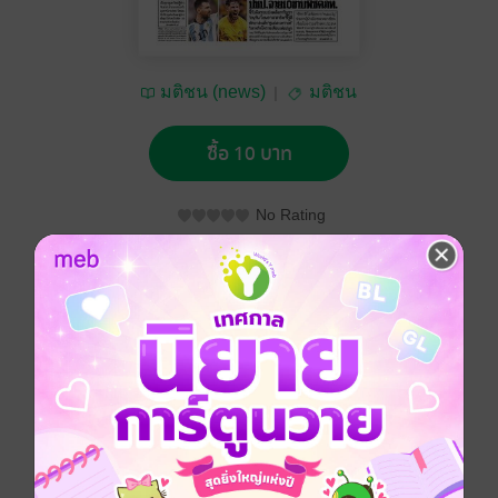
มติชน (news)
มติชน
ซื้อ 10 บาท
No Rating
อยากได้
ซื้อเป็นของขวัญ
ติดตาม
แชร์
หนังสือพิมพ์มติชน วันเสาร์ที่ 3 ธันวาคม พ.ศ.2565
ประเภทไฟล์
pdf