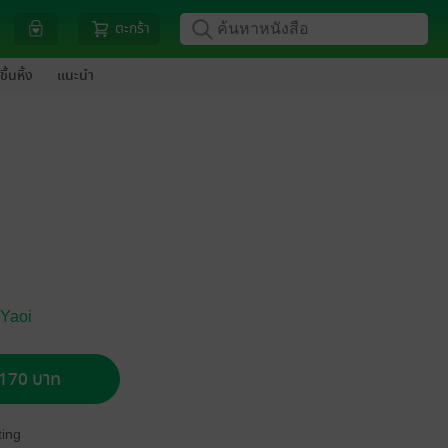
ตะกร้า
ขึ้นหิ้ง
แนะนำ
 Yaoi
อ 170 บาท
ing