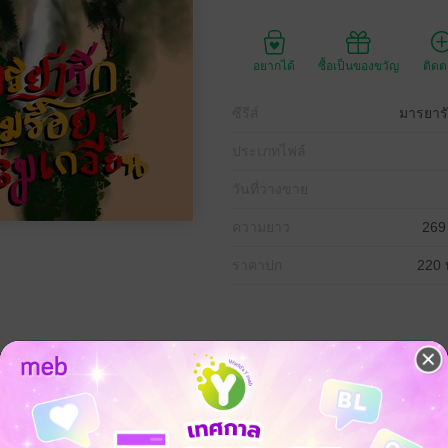
อยากได้
ซื้อเป็นของขวัญ
ติด
ซีรีส์
มารยารั
ประเภทไฟล์
วันที่วางขาย
ความยาว
269
ราคาปก
220 
ถูกบรรดาเมียๆของพ่อแกล้งไม่เว้นแต่ละวัน เขาต้องออกหาเงินเพื่อประทังช
าทำงานในตำแหน่งเลขา แม้จะไม่เคยทำงานแต่ทว่าเพื่อปากท้องเขาต้องทำให้ได
ห้อให้เลือกแถมยังต้องวัดอุณหภูมิน้ำให้เป๊ะอีกตังหาก แบบนี้เขาจะมีชีวิตรอด