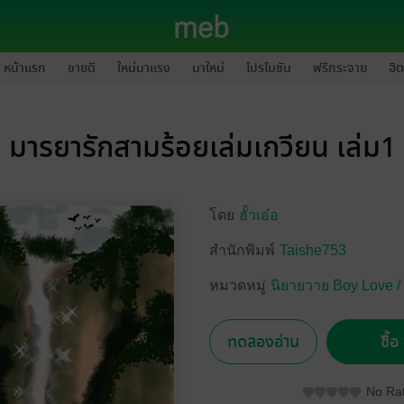
หน้าแรก
ขายดี
ใหม่มาแรง
มาใหม่
โปรโมชัน
ฟรีกระจาย
ฮิต
มารยารักสามร้อยเล่มเกวียน เล่ม1
โดย
ฮั้วเอ๋อ
สำนักพิมพ์
Taishe753
หมวดหมู่
นิยายวาย Boy Love /
ทดลองอ่าน
ซื้
No Rat