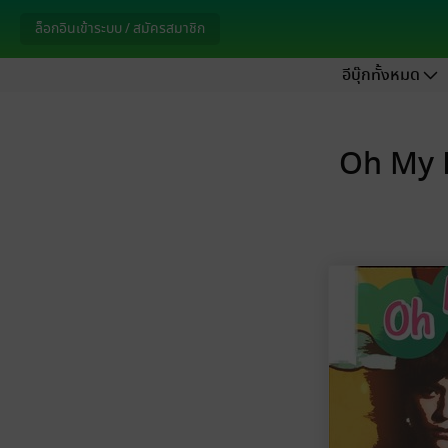
ล็อกอินเข้าระบบ / สมัครสมาชิก
อีบุ๊กทั้งหมด
Oh My H