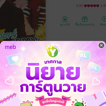
5.00
1 R
อยากได้
ซื้อเป็นของขวัญ
ติด
ประเภทไฟล์
วันที่วางขาย
ความยาว
ราคาปก
159 
น อา นักร้องซูเปอร์สตาร์ เป็นเกย์ ข่าวลือที่เป็นที่สงสัยกันในแวดวงบันเ
ดการส่วนตัวที่สนิทจนเกินไปจนคล้ายคู่รัก (คู่ขา) ทั้งนี้ซูเปอร์สตาร์หนุ่มยั
ือพิมพ์ โซลนิวส์