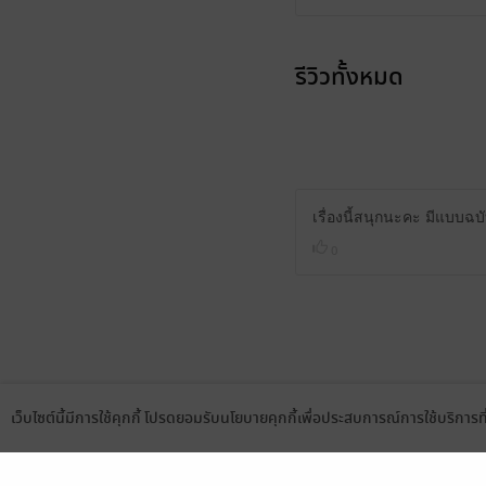
รีวิวทั้งหมด
เรื่องนี้สนุกนะคะ มีแบบฉบั
0
เว็บไซต์นี้มีการใช้คุกกี้ โปรดยอมรับนโยบายคุกกี้เพื่อประสบการณ์การใช้บริการ
Language
ดาวน์โหลดแอป