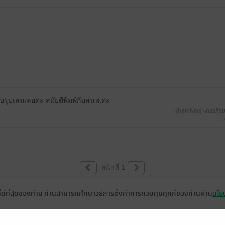
บรุปเล่มเลยค่ะ สมัยตีพิมพ์กับสนพ.ค่ะ
~{NamNao}~,กรรภิรมย์
หน้าที่ 1
ที่ดีที่สุดของท่าน ท่านสามารถศึกษาวิธีการตั้งค่าการควบคุมคุกกี้ของท่านผ่าน
นโยบ