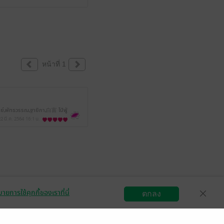
หน้าที่ 1
,พัทธวรรณ,ฐายิกา,白富 ไป๋ฟู่
22 มี.ค. 2564
16:1 น.
ายการใช้คุกกี้ของเราที่นี่
ตกลง
สมัครขายอีบุ๊ก
วิธีการใช้งาน
ติดต่อเรา