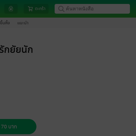
ตะกร้า
ขึ้นหิ้ง
แนะนำ
ักยัยนัก
อ 70 บาท