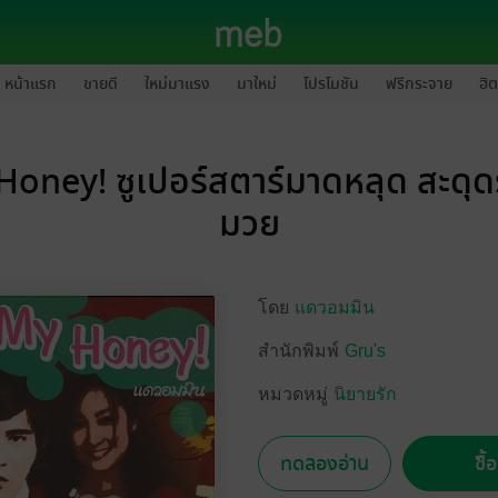
หน้าแรก
ขายดี
ใหม่มาแรง
มาใหม่
โปรโมชัน
ฟรีกระจาย
ฮิต
oney! ซูเปอร์สตาร์มาดหลุด สะดุดร
มวย
โดย
แดวอมมิน
สำนักพิมพ์
Gru's
หมวดหมู่
นิยายรัก
ทดลองอ่าน
ซื้