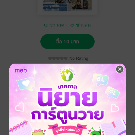
ข่าวสด
ข่าวสด
ซื้อ 10 บาท
No Rating
อยากได้
ซื้อเป็นของขวัญ
ติดตาม
แชร์
หนังสือพิมพ์ข่าวสด วันจันทร์ที่ 5 ธันวาคม พ.ศ.2565
ประเภทไฟล์
pdf