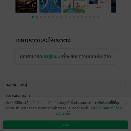
เขียนรีวิวและให้เรตติ้ง
คุณสามารถ
เข้าสู่ระบบ
เพื่อแสดงความคิดเห็นได้จ้า
เลือกหมวดหมู่
+
บริการช่วยเหลือ
+
เว็บไซต์นี้มีการใช้คุกกี้ โปรดยอมรับนโยบายคุกกี้เพื่อประสบการณ์การใช้บริการที่ดีที่สุด
เกี่ยวกับเรา
+
ของท่าน ท่านสามารถศึกษาวิธีการตั้งค่าการควบคุมคุกกี้ของท่านผ่าน
นโยบายการใช้คุกกี้
ของเราที่นี่
กลุ่มธุรกิจในเครือ
+
ตกลง
ดาวน์โหลดแอป
วิธีการใช้งาน
ติดต่อเรา