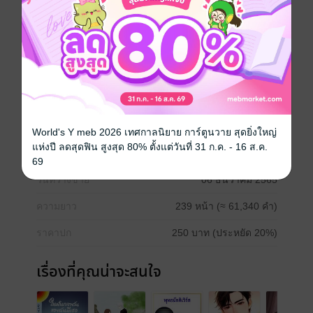
อยากได้
ซื้อเป็นของขวัญ
ติดตาม
แชร์
เมื่อซุปตาร์ดังอย่าง 'จางอี้เทียน' เกิดมีปัญหาเรื่องผู้จัดการ
ประธานค่ายฟางเฉิงก็ไม่รีรอที่จะเสนอ 'หลี่เจียซิน' มา
แทนที่ ซึ่งป็นลูกสาวของเธอเอง งานนี้เพื่อนสมัยเด็กอย่าง
ทั้งสองคนจะรอดหรือจะร่วงกันแน่!
World's Y meb 2026 เทศกาลนิยาย การ์ตูนวาย สุดยิ่งใหญ่
แห่งปี ลดสุดฟิน สูงสุด 80% ตั้งแต่วันที่ 31 ก.ค. - 16 ส.ค.
ประเภทไฟล์
pdf, epub
(สารบัญ)
69
วันที่วางขาย
06 ธันวาคม 2565
ความยาว
239 หน้า (≈ 61,340 คำ)
ราคาปก
250 บาท (ประหยัด 20%)
เรื่องที่คุณน่าจะสนใจ