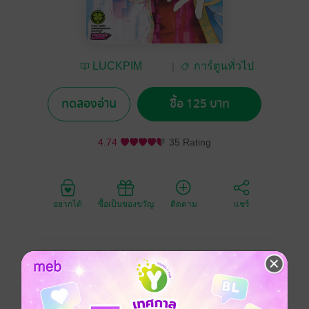
LUCKPIM
การ์ตูนทั่วไป
Publishing
ทดลองอ่าน
ซื้อ 125 บาท
4.74
35 Rating
อยากได้
ซื้อเป็นของขวัญ
ติดตาม
แชร์
ขณะที่ผู้เล่นทั้งผองแตกตื่นกับการปราบ "พันธู์สุกแกร่งทั้ง
เจ็ด" อย่างเวเธอเอมอนผู้พิทักษ์สุสาน ซันราคุก็ได้ล่วงรู้ถึง
การมีอยู่ของ "ความจริงของโลก" จากไวส์แอช นอกจาก
นั้น รางวัลที่ได้จากการปราบเวเธอเอมอนยังมีแต่ของน่า