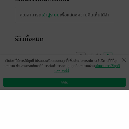
คุณสามารถ
เข้าสู่ระบบ
เพื่อแสดงความคิดเห็นได้จ้า
รีวิวทั้งหมด
หน้าที่ 1
เว็บไซต์นี้มีการใช้คุกกี้ โปรดยอมรับนโยบายคุกกี้เพื่อประสบการณ์การใช้บริการที่ดีที่สุด
ของท่าน ท่านสามารถศึกษาวิธีการตั้งค่าการควบคุมคุกกี้ของท่านผ่าน
นโยบายการใช้คุกกี้
ของเราที่นี่
แพงจัด แพงทุกเล่มเลย
อรรคเดช
ตกลง
ดาวน์โหลดแอป
วิธีการใช้งาน
ติดต่อเรา
0
21 ม.ค. 2567
7:11 น.
ฉวยโอกาสขึ้นราคาทุเรศจัดๆ ถ้าล้มระวังคนเห
ยียบซํ้านะ
มีแล้ว -
♚ ❥ĐФʍ℡ ❥♚
1
17 พ.ย. 2566
19:25 น.