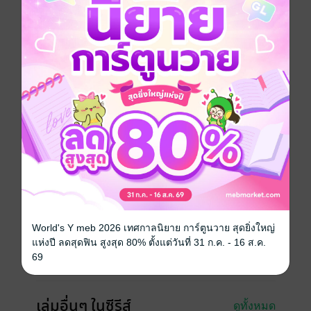
ตกตะลึงที่อาจทำลายสมดุลของเกมได้! ภายในโลกที่
หมาป่าดำสุกแกร่งปกครองรัตติกาล ร่อนเร่ไปทั่วสรวง
สวรรค์
เรื่อราวบทใหม่ของ "หมาป่า" อย่างพวกซันราคุกำลังจะ
เปิดม่านขึ้น !
การ์ตูนญี่ปุ่น
แอกชัน
เกมออนไลน์
ซีรีส์
SHANGRI-LA FRONTIER เมื่อนักล่าเกมขยะท้าสู้ในเกม
เทพ
ประเภทไฟล์
pdf
วันที่วางขาย
07 ธันวาคม 2565
World's Y meb 2026 เทศกาลนิยาย การ์ตูนวาย สุดยิ่งใหญ่
ความยาว
198 หน้า
แห่งปี ลดสุดฟิน สูงสุด 80% ตั้งแต่วันที่ 31 ก.ค. - 16 ส.ค.
69
ราคาปก
125 บาท
เล่มอื่นๆ ในซีรีส์
ดูทั้งหมด