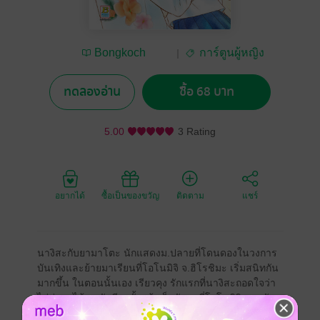
Bongkoch
การ์ตูนผู้หญิง
Publishing
ทดลองอ่าน
ซื้อ 68 บาท
5.00
3 Rating
อยากได้
ซื้อเป็นของขวัญ
ติดตาม
แชร์
นางิสะกับยามาโตะ นักแสดงม.ปลายที่โดนดองในวงการ
บันเทิงและย้ายมาเรียนที่โอโนมิจิ จ.ฮิโรชิมะ เริ่มสนิทกัน
มากขึ้น ในตอนนั้นเอง เรียวคุง รักแรกที่นางิสะถอดใจว่า
ไม่น่าจะได้เจอกันอีกครั้งแล้ว ก็กลับมาที่โอโนมิจิ แถมยัง
มาค้างที่บ้านของนางิสะ!! ยามาโตะที่เริ่มหลงเสน่ห์นางิสะ