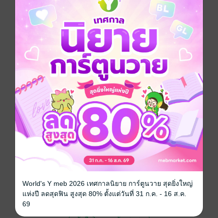
เลยนั่งไม่ติด....!?
การ์ตูนผู้หญิง
ซีรีส์
แมวเหมียวเร่ร่อนกับเลมอนสีผืนฟ้า
ประเภทไฟล์
pdf
วันที่วางขาย
09 ธันวาคม 2565
ความยาว
178 หน้า
ราคาปก
80 บาท (ประหยัด 15%)
สนใจเวอร์ชันกระดาษ เชิญทางนี้!
เวอร์ชันกระดาษมีวางขายที่เว็บไซต์สำนัก
World's Y meb 2026 เทศกาลนิยาย การ์ตูนวาย สุดยิ่งใหญ่
พิมพ์ จะไม่มีขายโดย MEB นะจ๊ะ สามารถสั่ง
แห่งปี ลดสุดฟิน สูงสุด 80% ตั้งแต่วันที่ 31 ก.ค. - 16 ส.ค.
ซื้อ หรือติดต่อคนขายโดยตรงเลยจ้ะ
69