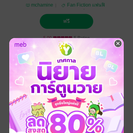
mchamine
Fan Fiction แฟนฟิ
คชั่น
ฟรี
5.00
5 Rating
ติดตาม
แชร์
ต่อให้เจ้าตายจากข้าอีกกี่ชาติภพ ข้าก็จะตามหาเจ้าให้เจอ
แม้ว่ามันจักนานสักเพียงใดข้าก็มิหวั่น ขอเพียงเจ้ากลับมา
กลับมาให้ข้าได้รักอีกครา ข้าสัญญาว่าจะรักให้เต็มที่มากก
ว่าที่ผ่านมาตราบนานนิรันกาล
Fanfiction แฟนฟิคชั่น