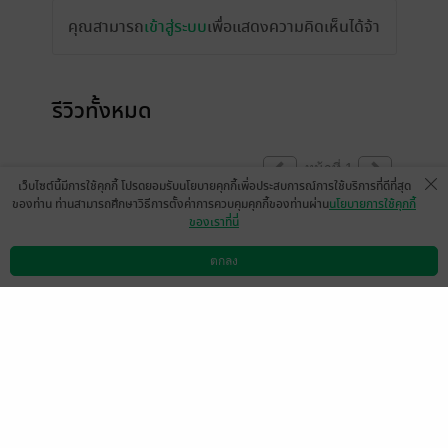
คุณสามารถ
เข้าสู่ระบบ
เพื่อแสดงความคิดเห็นได้จ้า
รีวิวทั้งหมด
หน้าที่ 1
เว็บไซต์นี้มีการใช้คุกกี้ โปรดยอมรับนโยบายคุกกี้เพื่อประสบการณ์การใช้บริการที่ดีที่สุด
ของท่าน ท่านสามารถศึกษาวิธีการตั้งค่าการควบคุมคุกกี้ของท่านผ่าน
นโยบายการใช้คุกกี้
ของเราที่นี่
มีแล้ว -
Wichayaporn At
มีแล้ว -
Parawinee Toka
tamee
jang
8 ม.ค. 2566
9:18 น.
16 ธ.ค. 2565
15:59 น.
ตกลง
ดาวน์โหลดแอป
วิธีการใช้งาน
ติดต่อเรา
bustlue
มีแล้ว -
Kanchana Sirit
haikhongchuen
16 ธ.ค. 2565
12:50 น.
16 ธ.ค. 2565
6:12 น.
มีแล้ว -
SpacebaR.
16 ธ.ค. 2565
3:51 น.