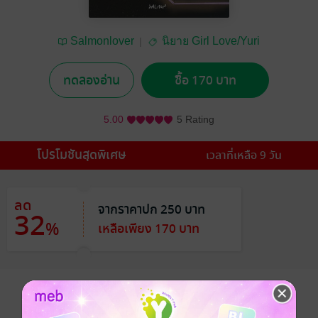
Salmonlover
นิยาย Girl Love/Yuri
ทดลองอ่าน
ซื้อ 170 บาท
5.00
5 Rating
โปรโมชันสุดพิเศษ
เวลาที่เหลือ 9 วัน
ลด
จากราคาปก 250 บาท
32
%
เหลือเพียง 170 บาท