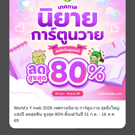
อยากได้
ซื้อเป็นของขวัญ
ติดตาม
แชร์
เรื่องราวความรักวุ่นๆ ของพี่น้องสองคู่ที่แสนชุลมุน
พะพาย ต้นหนาว พี่นักร้องสุดฮอตกับน้องนักดนตรีสุดเปิ่น
ปลายฝัน ปลายฝน อาจารย์คนเก่งกับน้องนักศึกษาขี้เพ้อ
ความสัมพันธ์ทั้งถ่านไฟเก่า ทั้งอยากเริ่มใหม่กับคนเดิม
แถมยังมีทั้งรักแรกพบ และแบบเพื่อนรักที่แอบรักเพื่อน
บทสรุปสุดท้ายความรักจะลงตัวและลงเอยได้อย่างไร?
Girl love / Yuri
แอบรัก
พี่น้อง
มหาวิทยาลัย
เพื่อนสนิท
ประเภทไฟล์
pdf, epub
(สารบัญ)
World's Y meb 2026 เทศกาลนิยาย การ์ตูนวาย สุดยิ่งใหญ่
แห่งปี ลดสุดฟิน สูงสุด 80% ตั้งแต่วันที่ 31 ก.ค. - 16 ส.ค.
วันที่วางขาย
13 ธันวาคม 2565
69
ความยาว
201 หน้า (≈ 63,945 คำ)