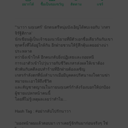
อยากได้
ซื้อเป็นของขวัญ
ติดตาม
แชร์
"‘นาวา นฤเบศร์’ นักดนตรีหนุ่มบังเอิญได้พบเจอกับ ‘เกสร
จิรัฐิติกาล’
นักเขียนผู้เป็นเจ้าของนวนิยายที่มีตัวเอกชื่อเดียวกันกับเขา
ทุกครั้งที่ได้อยู่ใกล้กัน อีกฝ่ายชวนให้รู้สึกคุ้นเคยอย่างน่า
ประหลาด
ทว่ายิ่งเข้าใกล้ อีกคนกลับยิ่งปฏิเสธและถอยหนี
การเอาตัวเข้าไปวุ่นวายกับชีวิตเกสรส่งผลให้เขาต้อง
พัวพันกับคดีลอบทําร้ายที่อีกฝ่ายต้องเผชิญ
เกสรกําลังตกที่นั่งลําบากเมื่อมีบุคคลปริศนาจงใจตามฆ่า
หมายจะเอาให้ถึงชีวิต
และสัญชาตญาณในกายนฤเบศร์กําลังร้องบอกให้ปกป้อง
ผู้ชายแปลกหน้าคนนี้
โดยที่ไม่รู้เหตุผลเลยว่าทําไม...
Hash Tag : #อย่ากลับไปรักนาวา
“มองหน้าผมแล้วตอบมา เราเคยรู้จักกันมาก่อนจริงๆ ใช่