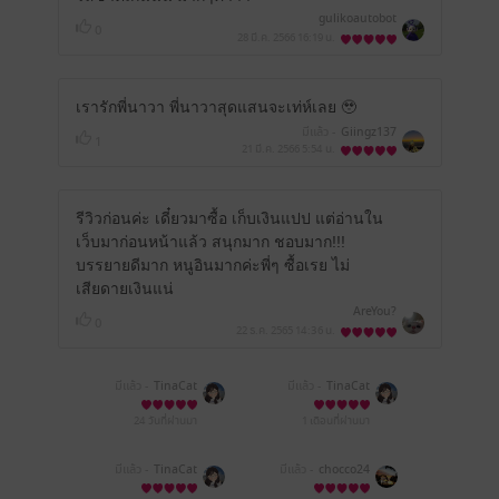
gulikoautobot
0
28 มี.ค. 2566
16:19 น.
เรารักพี่นาวา พี่นาวาสุดแสนจะเท่ห์เลย 🥹
มีแล้ว -
Giingz137
1
21 มี.ค. 2566
5:54 น.
รีวิวก่อนค่ะ เดี๋ยวมาซื้อ เก็บเงินแปป แต่อ่านใน
เว็บมาก่อนหน้าแล้ว สนุกมาก ชอบมาก!!!
บรรยายดีมาก หนูอินมากค่ะพี่ๆ ซื้อเรย ไม่
เสียดายเงินแน่
AreYou?
0
22 ธ.ค. 2565
14:36 น.
มีแล้ว -
TinaCat
มีแล้ว -
TinaCat
24 วันที่ผ่านมา
1 เดือนที่ผ่านมา
มีแล้ว -
TinaCat
มีแล้ว -
chocco24