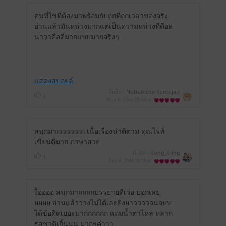
คนที่ใช่ที่ต้องมาพร้อมกับถูกที่ถูกเวลาของจริง
อ่านแล้วมันหน่วงมากแต่เป็นความหน่วงที่ดีอะ
นาวาคือดีมากแบบมากจริงๆ
แสดงสปอยล์
มีแล้ว -
Nuttanicha Kantajan
2
26 เม.ย. 2566
18:14 น.
สนุกมากกกกกกก เนื้อเรื่องน่าติตาม คุณไรท์
เขียนดีมาก ภาษาสวย
มีแล้ว -
Kung_Kiing
1
7 เม.ย. 2566
18:19 น.
งื้ออออ สนุกมากกกกบรรยายดีเว่อ บอกเลย
ยยยย อ่านแล้ววางไม่ได้เลยยิงยาววววจนจบบ
ได้ข้อคิดเยอะมากกกกกก แถมน้ำตาไหล หลาก
รสชาติเกิ้นนน มากๆค่าาา