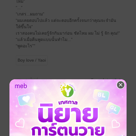
ไหม”
“...”
“เกสร...ผมถาม”
“ผมเคยตอบไปแล้ว แต่จะตอบอีกครั้งจนกว่าคุณจะจํามัน
ให้ขึ้นใจ”
เราสองคนไม่เคยรู้จักกันมาก่อน ชัดไหม ผม ไม่ รู้ จัก คุณ!”
“แล้วเมื่อคืนพูดแบบนั้นทําไม...”
“พูดอะไร”"
Boy love / Yaoi
ประเภทไฟล์
pdf, epub
(สารบัญ)
วันที่วางขาย
22 ธันวาคม 2565
ความยาว
577 หน้า (≈ 165,533 คำ)
ราคาปก
500 บาท (ประหยัด 31%)
เรื่องที่คุณน่าจะสนใจ