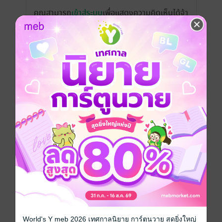
คุณสามารถ
เข้าสู่ระบบ
เพื่อแสดงความคิดเห็นได้จ้า
รีวิวทั้งหมด
หน้าที่ 1
เห็นคุณไรต์บอกว่าเรื่องนี้เป็นเรื่องแรกที่เขียน
สำหรับเรา เราว่าดีเลยนะ ถึงใครจะรีวิวว่า
อ่านแล้วงง แต่เราไม่งงนะ เข้าใจเนื้อเรื่อง
ตั้งแต่ต้นจนจบ
มีแล้ว -
Usanee Treepaisanpukde
0
e
15 ก.พ. 2568
2:32 น.
สนุกค่ะมีปม คุณไรท์บอกไม่ม่า แต่ก็มีนะช่วง
แรก ๆ เขียนลื่นไหล ช่วงหลัง ๆ รู้สึกติด ๆ
World's Y meb 2026 เทศกาลนิยาย การ์ตูนวาย สุดยิ่งใหญ่