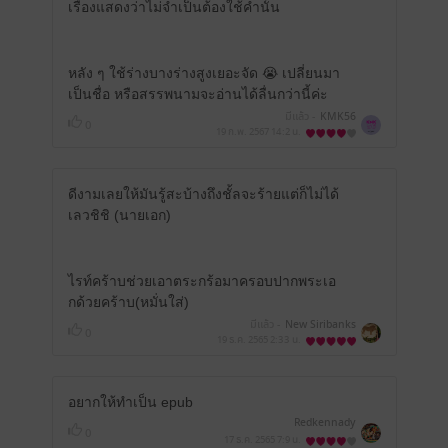
เรื่องแสดงว่าไม่จำเป็นต้องใช้คำนั้น
หลัง ๆ ใช้ร่างบางร่างสูงเยอะจัด 😭 เปลี่ยนมา
เป็นชื่อ หรือสรรพนามจะอ่านได้ลื่นกว่านี้ค่ะ
มีแล้ว -
KMK56
0
19 ก.พ. 2567
14:2 น.
ดีงามเลยให้มันรู้สะบ้างถึงชั้ลจะร้ายแต่ก็ไม่ได้
เลวชิชิ (นายเอก)
ไรท์คร้าบช่วยเอาตระกร้อมาครอบปากพระเอ
กด้วยคร้าบ(หมั่นใส่)
มีแล้ว -
New Siribanks
0
19 ธ.ค. 2565
2:33 น.
อยากให้ทำเป็น epub
Redkennady
0
17 ธ.ค. 2565
7:9 น.