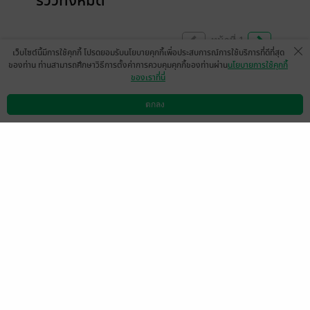
รีวิวทั้งหมด
หน้าที่ 1
เว็บไซต์นี้มีการใช้คุกกี้ โปรดยอมรับนโยบายคุกกี้เพื่อประสบการณ์การใช้บริการที่ดีที่สุด
ของท่าน ท่านสามารถศึกษาวิธีการตั้งค่าการควบคุมคุกกี้ของท่านผ่าน
นโยบายการใช้คุกกี้
ของเราที่นี่
ถามว่าสนุกมั้ยก็สนุกแหละ แต่มันดูสับสน
วุ่นวายดีไทม์ไลน์ดูขัดๆเขินๆ บางตอนก็รวบรัด
ตกลง
ดาวน์โหลดแอป
วิธีการใช้งาน
ติดต่อเรา
ไปแบบงงๆการเชื่อมโยงน้อยไปอีก มันดูไม่เป็น
เรื่องเดียวกันเหมือนอารมณ์สวิงที่ไปขวาทีไป
ซ้ายที หาจุดยืนไม่ได้ตอนอ่านนี่ รู้สึกแบบนี้
จริงๆ แต่พออ่านไปเรื่อยมันก็เห็นถึงความคลั่ง
รักของคุณภาค ม่วนจอยๆ อ่านเอาสนุกปล่อย
จอย ถ้าใครชอบแบบนี้ก็แนะนำเลยค่ะ
.
ถ้าเเบบจริงจังเดียร์ก็ผิดนะมีแฟนเเล้ว แต่ไปกรี้
ดแอบมีใจให้พระเอก ถึงตอนแรกจะพลาดมี