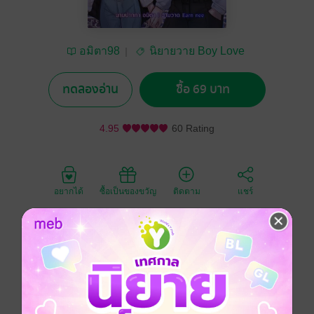
อมิตา98
นิยายวาย Boy Love
/ Yaoi
ทดลองอ่าน
ซื้อ 69 บาท
4.95
60 Rating
อยากได้
ซื้อเป็นของขวัญ
ติดตาม
แชร์
“มึงยังไปไหนไม่ได้ทั้งนั้น ไอ้คนเฮงซวย”
“พวกมึงสิเฮงซวย โดยเฉพาะมึง เดียร์! มึงกลับไปคิด
ทบทวนตัวเองนะ มึงท้องกับใคร ไปเอากับใครบ้างหรือมัน
มากจนจำไม่ได้ ถ้าท้องเกินห้าเดือนกูจะรับเด็กคนนี้เป็นลูก