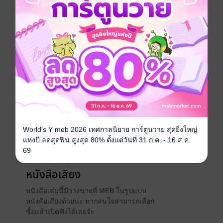
แต่กูไม่เอามึง จบนะ”
ผมแทบล้มทั้งยืนครั้นได้ยินน้ำเสียงแข็งกร้าวของคนรัก
กระแทกใส่หน้า เจ็บชาไปทั้งตัวจนถึงหัวใจ
Boy love / Yaoi
ประเภทไฟล์
pdf, epub
(สารบัญ)
วันที่วางขาย
18 ธันวาคม 2565
World's Y meb 2026 เทศกาลนิยาย การ์ตูนวาย สุดยิ่งใหญ่
ความยาว
127 หน้า (≈ 25,747 คำ)
แห่งปี ลดสุดฟิน สูงสุด 80% ตั้งแต่วันที่ 31 ก.ค. - 16 ส.ค.
ราคาปก
129 บาท (ประหยัด 46%)
69
หนังสือเสียง
หนังสือเล่มนี้มีวางขายที่ MEB ในรูปแบบ
หนังสือเสียงด้วยนะ หากสนใจสามารถเลือก
ซื้อแล้วเปิดฟังได้เลยจ้ะ