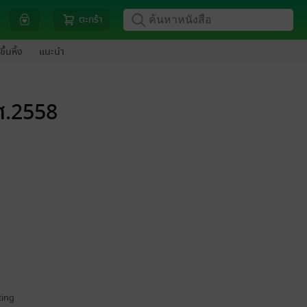
ตะกร้า
ขึ้นหิ้ง
แนะนำ
.ศ.2558
ing