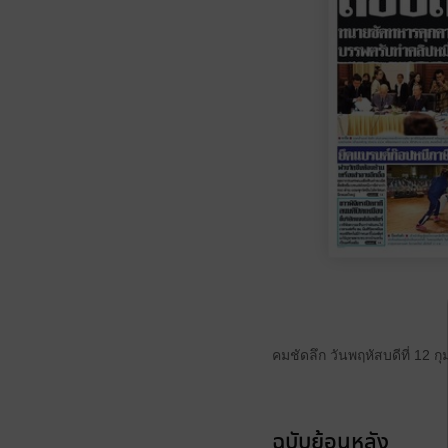
คมชัดลึก วันพฤหัสบดีที่ 12 ก
ฉบับย้อนหลัง