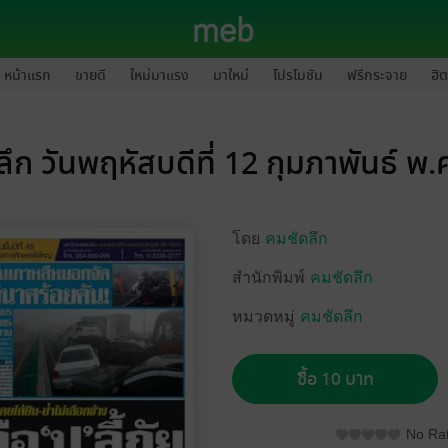
หน้าแรก
ขายดี
ใหม่มาแรง
มาใหม่
โปรโมชัน
ฟรีกระจาย
ฮิต
ึก วันพฤหัสบดีที่ 12 กุมภาพันธ์ พ
โดย
คมชัดลึก
สำนักพิมพ์
คมชัดลึก
หมวดหมู่
คมชัดลึก
ซื้อ 10 บาท
No Rat