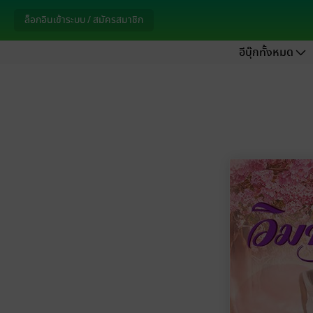
ล็อกอินเข้าระบบ / สมัครสมาชิก
อีบุ๊กทั้งหมด