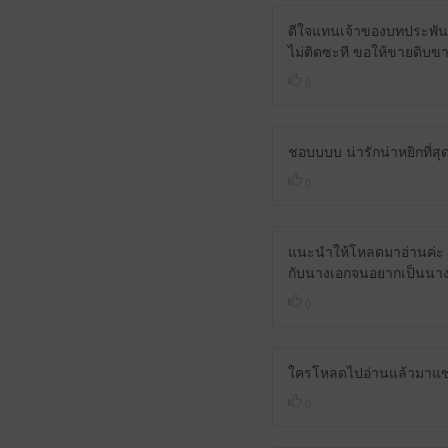
ดีใจแทนเจ้าของบทประพันธ์
ไม่ติดซะที ขอให้ขายดิบข
0
ชอบบบบ น่ารักน่าหยิกที่ส
0
แนะนำให้โหลดมาอ่านค่ะ สน
กับนางเอกจนอยากเป็นนา
0
ใครโหลดไปอ่านแล้วมาแชร์ก
0