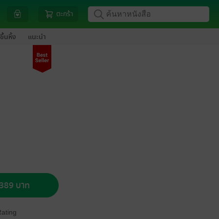
ตะกร้า
ขึ้นหิ้ง
แนะนำ
อ 389 บาท
Rating