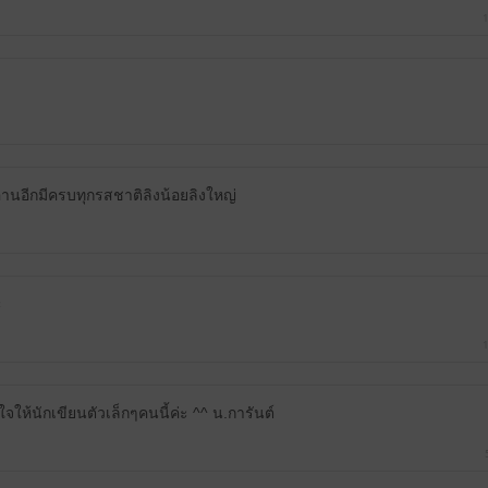
1
วอ่านอีกมีครบทุกรสชาติลิงน้อยลิงใหญ่
ะ
1
จให้นักเขียนตัวเล็กๆคนนี้ค่ะ ^^ น.การันต์