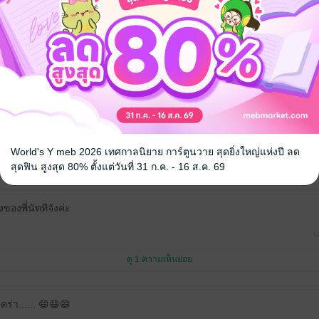
กเลย
dekyai555
โควิด คิดถึงไร้ทหายไปนานมาก
World's Y meb 2026 เทศกาลนิยาย การ์ตูนวาย สุดยิ่งใหญ่แห่งปี ลด
4
สุดฟิน สูงสุด 80% ตั้งแต่วันที่ 31 ก.ค. - 16 ส.ค. 69
ของพี่นัททีจังค่ะ
1
ดู 1 ความเห็นย่อย
คร่า...... 😄😄😄