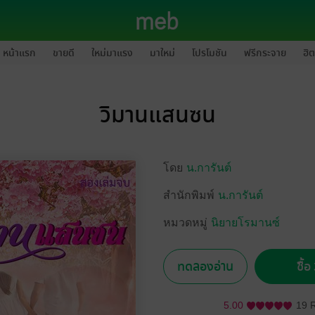
หน้าแรก
ขายดี
ใหม่มาแรง
มาใหม่
โปรโมชัน
ฟรีกระจาย
ฮิต
วิมานแสนซน
โดย
น.การันต์
สำนักพิมพ์
น.การันต์
หมวดหมู่
นิยายโรมานซ์
ทดลองอ่าน
ซื้
5.00
19 