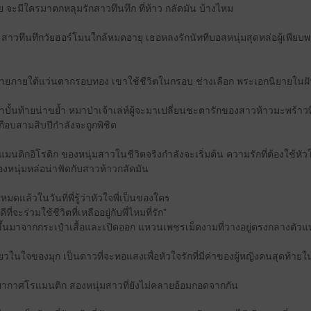
ย จะมีใครมาตกหลุมรักสาวทึนทึก ที่ห้าว กลัดมัน บ้างไหม
าจ สาวทึนทึกวัยฮอร์โมนใกล้หมดอายุ เธอหลงรักนัททีบอสหนุ่มสุดหล่อผู้เพียบพร
ห์ร้ายภายใต้แว่นตากรอบทอง เขาใช้ชีวิตในกรอบ ช่างเลือก พระเอกนิยายในฝ
่ำบั้นท้ายน่าขย้ำ หมาป่าเจ้าเล่ห์ผู้จะมาเปลี่ยนชะตารักของสาวห้าวมะพร้าวท
กือบสามสิบปีกำลังจะถูกพิชิต
ิกอิโรติก ของหนุ่มสาวในชีวิตจริงกำลังจะเริ่มต้น ความรักที่ต้องใช้หัวใจเ
งหนุ่มหล่อน่าฟัดกับสาวห้าวกลัดมัน
ปหมดแล้วในวันที่พี่รู้ว่าหัวใจพี่เป็นของใคร
ที่จะร่วมใช้ชีวิตที่เหลืออยู่กับพี่ไหมที่รัก”
ขึ้นมาจากกระเป๋าเสื้อและเปิดออก แหวนเพชรเม็ดงามที่วางอยู่ตรงกลางตัวแห
วในใจของมุก เป็นดาวที่จะทอแสงเพื่อหัวใจรักที่มีค่าของผู้หญิงคนสุดท้ายใ
รยากาศโรแมนติก สองหนุ่มสาวที่ยังไม่คลายอ้อมกอดจากกัน