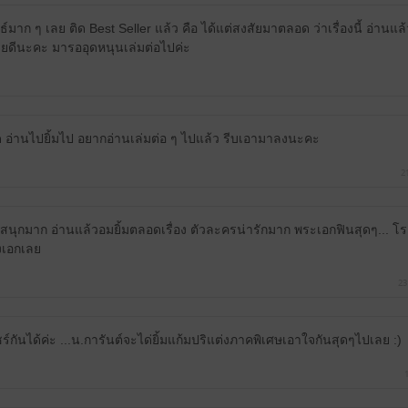
มาก ๆ เลย ติด Best Seller แล้ว คือ ได้แต่สงสัยมาตลอด ว่าเรื่องนี้ อ่าน
ายดีนะคะ มารออุดหนุนเล่มต่อไปค่ะ
ุด อ่านไปยิ้มไป อยากอ่านเล่มต่อ ๆ ไปแล้ว รีบเอามาลงนะคะ
2
ุกมาก อ่านแล้วอมยิ้มตลอดเรื่อง ตัวละครน่ารักมาก พระเอกฟินสุดๆ... โร
งเอกเลย
23
ันได้ค่ะ ...น.การันต์จะได่ยิ้มแก้มปริแต่งภาคพิเศษเอาใจกันสุดๆไปเลย :)