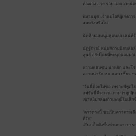
ต้องเก่ง สวย รวย และอายุน้อ
พิมานมุข เจ้าแม่ไอทีผู้เก่งก
สมหวังหรือไม่
นัทที บอสหนุ่มสุดหล่อ เสน่
นัฏฐ์กรณ์ หนุ่มสถาปนิกหล่อล
ศูนย์ อธิปไตยที่ทะนุถนอมมาเ
ความแสบซน น่าหยิก และโรแมนต
ความน่ารัก ซน แสบ เซี้ยว ขอ
“วันนี้พี่จะไม่ขอ เพราะพี่พูดไ
แต่วันนี้พี่จะถาม ถามว่ามุกยินดี
เขาหยิบกล่องกำมะหยี่ใบเล็ก
“ดาวดวงนี้ ขอเป็นดาวดวงเดีย
ที่รัก”
เสียงเล็กดังขึ้นท่ามกลางบร