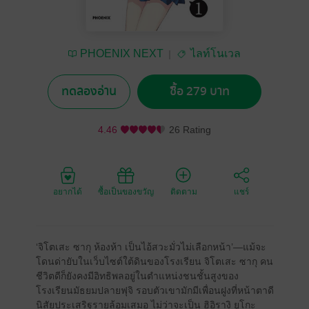
PHOENIX NEXT
ไลท์โนเวล
ทดลองอ่าน
ซื้อ 279 บาท
4.46
26 Rating
อยากได้
ซื้อเป็นของขวัญ
ติดตาม
แชร์
‘จิโตเสะ ซากุ ห้องห้า เป็นไอ้สวะมั่วไม่เลือกหน้า’—แม้จะ
โดนด่ายับในเว็บไซต์ใต้ดินของโรงเรียน จิโตเสะ ซากุ คน
ชีวิตดีก็ยังคงมีอิทธิพลอยู่ในตำแหน่งชนชั้นสูงของ
โรงเรียนมัธยมปลายฟุจิ รอบตัวเขามักมีเพื่อนฝูงที่หน้าตาดี
นิสัยประเสริฐรายล้อมเสมอ ไม่ว่าจะเป็น ฮิอิรางิ ยูโกะ