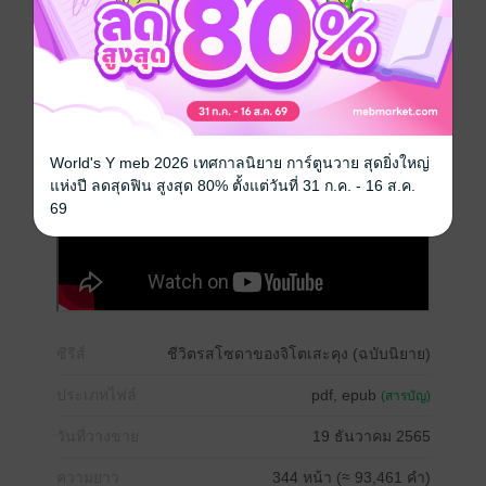
หนังสือแปล
ฮาเร็ม
ดรามา
ตลก
โรงเรียน
World's Y meb 2026 เทศกาลนิยาย การ์ตูนวาย สุดยิ่งใหญ่
แห่งปี ลดสุดฟิน สูงสุด 80% ตั้งแต่วันที่ 31 ก.ค. - 16 ส.ค.
69
ซีรีส์
ชีวิตรสโซดาของจิโตเสะคุง (ฉบับนิยาย)
ประเภทไฟล์
pdf, epub
(สารบัญ)
วันที่วางขาย
19 ธันวาคม 2565
ความยาว
344 หน้า (≈ 93,461 คำ)