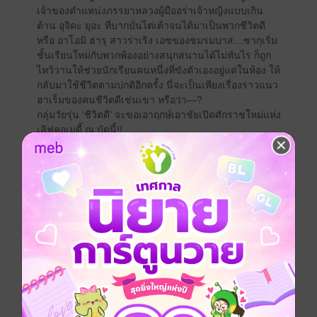
เจ้าของตำแหน่งภรรยาหลวงผู้มีออร่าเจ้าหญิงแบบเกิน
ต้าน อุจิดะ ยุอะ ที่บากบั่นไต่เต้าจนได้มาเป็นพวกชีวิตดี
หรือ อาโอมิ ฮารุ สาวร่าเริง เอซของชมรมบาส…ซากุเริ่ม
ชั้นเรียนใหม่กับพวกพ้องอย่างสนุกสนานได้ไม่ทันไร ก็ถูก
ไหว้วานให้ช่วยนักเรียนคนหนึ่งที่ขังตัวเองอยู่แต่ในห้อง ให้
กลับมาใช้ชีวิตตามปกติอีกครั้ง นี่จะเป็นเพียงเรื่องราวแนว
ฮาเร็มของคนชีวิตดีเช่นเขา หรือว่า—?
กลุ่มวัยรุ่น ‘ชีวิตดี’ จะขอเอาฤกษ์เอาชัยเปิดศักราชใหม่แห่ง
เลิฟคอเมดี้ ณ บัดนี้!!
สร้างเป็น Anime
ดัดแปลงเป็นอนิเมะ Chitose-kun wa Ramune Bin
no Naka (Chitose Is in the Ramune Bottle)
กำหนดฉายปี 2025
หนังสือได้รางวัล
ได้รับรางวัล Award of Excellence ของรางวัล
Shogakukan Light Novel Award (ปี 2018), ได้
อันดับหนึ่งรางวัล Kono Light Novel ga Sugoi (ปี
2020-2021) หมวดไลท์โนเวล, ได้อันดับสองรางวัล
Kono Light Novel ga Sugoi (ปี 2023) หมวดไลท์
โนเวล