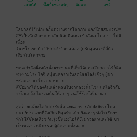
อยากได้
ซื้อเป็นของขวัญ
ติดตาม
แชร์
ใส่มาสก์ไว้เพื่อปิดกั้นตัวเองจากโลกภายนอกโดยสมบูรณ์!!!
สึซึเป็นนักศึกษามหาลัย นิสัยมืดมน เข้าสังคมไม่เก่ง + ไม่มี
เพื่อน
วันหนึ่ง เขาทำ “กัปปะจัง” มาสค็อตสุดรักสุดหวงที่มีตัว
เดียวในโลกหาย
ขณะกำลังตั้งหน้าตั้งตาหา คนที่เก็บได้และเรียกเขาไว้ก็คือ
ซาซามุโระ ไอจิ หนุ่มหล่อร่าเริงสดใสสไตล์เฮ้วๆ ผู้มา
พร้อมสาวเปรี้ยวขนาบกาย
สึซึอยากได้ของคืนแล้วหลบไปจากตรงนั้นไวๆ แต่ไอจิกลับ
จงใจแกล้ง ไม่ยอมคืนให้ง่ายๆ จนสึซึร้องไห้ออกมา
สุดท้ายแม้จะได้กัปปะจังคืน แต่นอกจากกัปปะจังจะโดน
มนุษย์ประเภทที่รังเกียจที่สุดจับแล้ว ยังค่อยๆ พังไปเรื่อยๆ
ทำให้สึซึห่อเหี่ยว วันรุ่งขึ้นเองไอจิก็ยังมาวอแวและใช้เขา
เป็นข้ออ้างหนีบรรดาผู้ติดตามทั้งหลาย