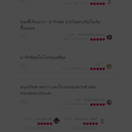
1
28 ส.ค. 2567
0:21 น.
น้องขี้เขินมาก~ น่ารักสุด ปากไม่ตรงกับใจเล้ย
ซื้อออออ
มีแล้ว -
Mimumimumimu
0
8 พ.ค. 2567
19:59 น.
น่ารักที่สุดในโลกของที่สุด
มีแล้ว -
0
25 ก.พ. 2567
11:29 น.
สนุกเกินคาดมาก และก็แปลสนุกมากด้วยค่ะ
ขอบคุณมากนะคะ
มีแล้ว -
May Slagman
0
23 พ.ย. 2566
19:12 น.
มีแล้ว -
ice บุษราคัม
มีแล้ว -
นิรนามID : A6e7
A0E480
27 ก.ย. 2568
20:56 น.
8 มิ.ย. 2568
17:59 น.