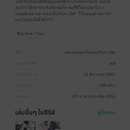
ไอจิเรียกร้องให้สึซึตอบแทนที่เขาเก็บกัปปะจังให้ โดยไม่
สนใจว่าอีกฝ่ายจะรังเกียจยังไง พอสึซึโพล่งออกไปว่า
“มนุษย์เฮฮาอย่างเธอเป็นกับระเบิด!” ก็โดนจูบผ่านมาสก์
แบบไม่ทันให้ตั้งตัว!!!?
Boy love / Yaoi
ซีรีส์
แฟนของผมเป็นหนุ่มกับระเบิด
ประเภทไฟล์
pdf
วันที่วางขาย
16 ธันวาคม 2565
ความยาว
198 หน้า
ราคาปก
125 บาท (ประหยัด 20%)
เล่มอื่นๆ ในซีรีส์
ดูทั้งหมด