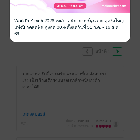
ผู้ที่มีหนังสือฉบับเต็มเท่านั้น
World's Y meb 2026 เทศกาลนิยาย การ์ตูนวาย สุดยิ่งใหญ่
แห่งปี ลดสุดฟิน สูงสุด 80% ตั้งแต่วันที่ 31 ก.ค. - 16 ส.ค.
รีวิวทั้งหมด
69
หน้าที่ 1
นายเอกน่ารักขี้อายครับ พระเอกขี้แกล้งสายรุก
แรง เนื้อเรื่องเรื่อยๆแทรกเอกลักษณ์ของตัว
ละครได้ดี
แสดงสปอยล์
มีแล้ว -
นิรนามID : ETaRtR5451
0
21 มี.ค. 2569
5:43 น.