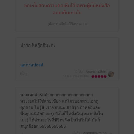
ขณะนี้แสดงความคิดเห็นได้เฉพาะผู้ที่มีหนังสือ
ฉบับเต็มเท่านั้น
(ข้อความอัตโนมัติจากระบบ)
น่ารัก ฟิลกู๊ดดีนะคะ
แสดงสปอยล์
มีแล้ว -
AnanchaShirt
2
14 ก.ย. 2567
18:40 น.
นายเอกน่ารักม้ากกกกกกกกกกกกกกกกกก
พระเอกไม่ใช่สายเขียว แต่ใครบอกพระเอกดู
คุกคาม ไม่รู้สิ เราชอบนะ สายรุก ถ้าหล่อและ
พื้นฐานนิสัยดี จะรุกยังไงก็ได้ทั้งนั้น(หมายถึงใน
เมะ) ได้อ่านอะไรที่ชีวิตจริงเป็นไปไม่ได้ มันก็
สนุกดีออก 55555555555
มีแล้ว -
Aommiigumiho