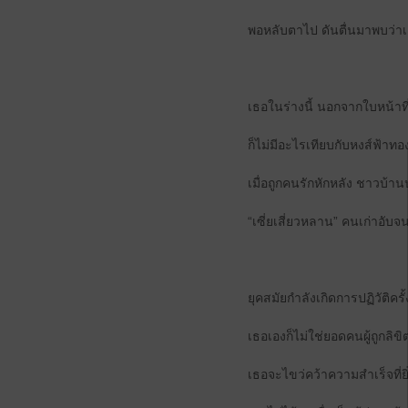
พอหลับตาไป ดันตื่นมาพบว่าเธ
เธอในร่างนี้ นอกจากใบหน้าท
ก็ไม่มีอะไรเทียบกับหงส์ฟ้าทอง
เมื่อถูกคนรักหักหลัง ชาวบ้า
“เซี่ยเสี่ยวหลาน” คนเก่าอ
ยุคสมัยกำลังเกิดการปฏิวัติครั
เธอเองก็ไม่ใช่ยอดคนผู้ถูก
เธอจะไขว่คว้าความสำเร็จที่ยิ