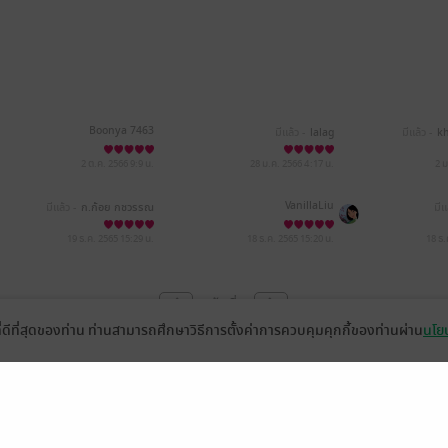
Boonya 7463
มีแล้ว -
lalag
มีแล้ว -
k
2 ต.ค. 2566
9:9 น.
28 ม.ค. 2566
4:17 น.
2 
VanillaLiu
มีแล้ว -
ก.ก้อย กชวรรณ
มีแ
19 ธ.ค. 2565
15:29 น.
18 ธ.ค. 2565
15:20 น.
18 ธ
หน้าที่ 1
ที่ดีที่สุดของท่าน ท่านสามารถศึกษาวิธีการตั้งค่าการควบคุมคุกกี้ของท่านผ่าน
นโยบ
่วยเหลือ
เกี่ยวกับเรา