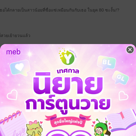
อได้กลายเป็นสาวน้อยที่ชื่อแซ่เหมือนกันกับเธอ ในยุค 80 ซะงั้น!?
ี่สวยเย้ายวนแล้ว
อย่าง “เซี่ยจื่ออวี้” พี่สาวของเธอได้แม้แต่ปลายขน!
นปรักปรำอย่างอยุติธรรม ครอบครัวเพิกเฉยไม่เหลียวแลช่วยเหลือ
ับจนหนทาง ถึงขนาดยอมเอาหัวโขกกำแพงตายแต่ไม่ขอยอมรับข้อกล่าวหา!
้งใหญ่
ลิขิตมาให้เปล่งประกายแสง แต่เธอมีประสบการณ์และความรู้จากอนาคตมากกว่
่งใหญ่กว่าชาติก่อน!