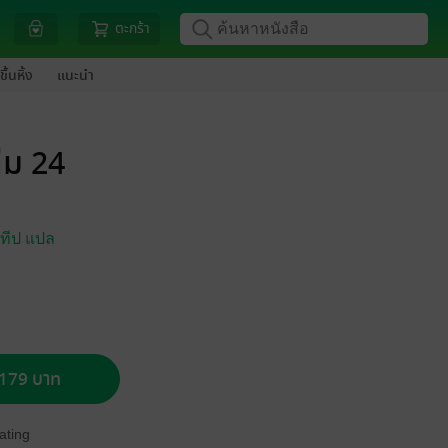
ตะกร้า
ขึ้นหิ้ง
แนะนำ
ล่ม 24
ทีป แปล
อ 179 บาท
ating