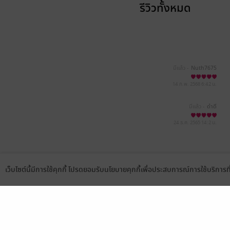
รีวิวทั้งหมด
มีแล้ว -
Nuth7675
14 ก.พ. 2568
6:42 น.
มีแล้ว -
ดำดี
24 ธ.ค. 2565
14:2 น.
เว็บไซต์นี้มีการใช้คุกกี้ โปรดยอมรับนโยบายคุกกี้เพื่อประสบการณ์การใช้บริการ
Language
ดาวน์โหลดแอป
เลือกหมวดหมู่
บริการช