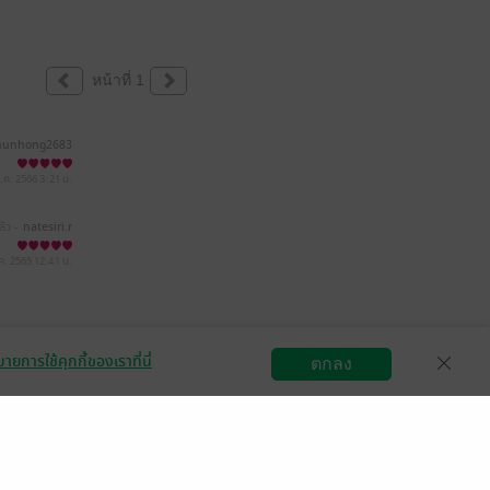
หน้าที่ 1
hunhong2683
ม.ค. 2566
3:21 น.
ล้ว -
natesiri.r
.ค. 2565
12:41 น.
ายการใช้คุกกี้ของเราที่นี่
ตกลง
สมัครขายอีบุ๊ก
วิธีการใช้งาน
ติดต่อเรา
กลุ่มธุรกิจในเครือ