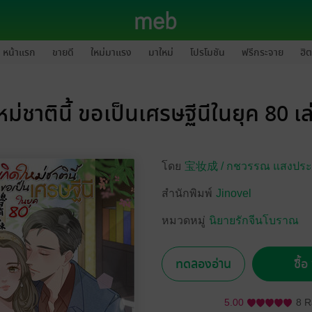
หน้าแรก
ขายดี
ใหม่มาแรง
มาใหม่
โปรโมชัน
ฟรีกระจาย
ฮิต
หม่ชาตินี้ ขอเป็นเศรษฐีนีในยุค 80 เ
โดย
宝妆成 /
กชวรรณ แสงประ
สำนักพิมพ์
Jinovel
หมวดหมู่
นิยายรักจีนโบราณ
ทดลองอ่าน
ซื้
5.00
8 R