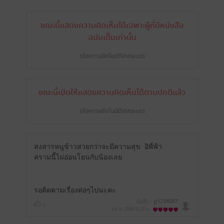
ขณะนี้แสดงความคิดเห็นได้เฉพาะผู้ที่มีหนังสือ
ฉบับเต็มเท่านั้น
(ข้อความอัตโนมัติจากระบบ)
ขณะนี้เปิดให้แสดงความคิดเห็นได้ตามปกติแล้ว
(ข้อความอัตโนมัติจากระบบ)
สงสารหนูข้าวสวยกว่าจะมีความสุข อิพี่ฟ้า
ครามนี้ไม่อ่อนโยนกับน้องเลย
รอติดตามเรื่องต่อๆไปนะคะ
มีแล้ว -
jj1234567
1
8 ธ.ค. 2566
3:28 น.