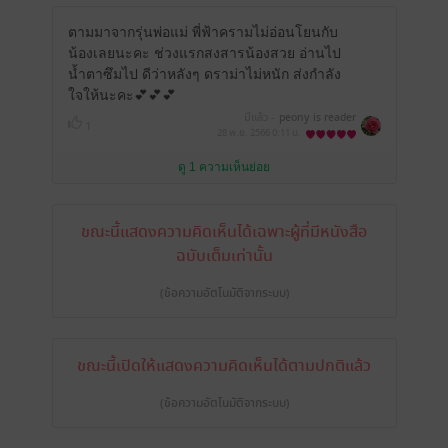
ตามมาจากรุ่นพ่อแม่ พี่ฟ้าครามไม่อ่อนโยนกับ
น้องเลยนะคะ ช่วงแรกสงสารน้องสวย อ่านไป
น้ำตาซึมไป ดีว่าหลังๆ ดราม่าไม่หนัก ส่งกำลัง
ใจให้นะคะ💕💕💕
มีแล้ว -
peony is reader
1
28 พ.ย. 2566
0:11 น.
ดู 1 ความเห็นย่อย
ขณะนี้แสดงความคิดเห็นได้เฉพาะผู้ที่มีหนังสือ
ฉบับเต็มเท่านั้น
(ข้อความอัตโนมัติจากระบบ)
ขณะนี้เปิดให้แสดงความคิดเห็นได้ตามปกติแล้ว
(ข้อความอัตโนมัติจากระบบ)