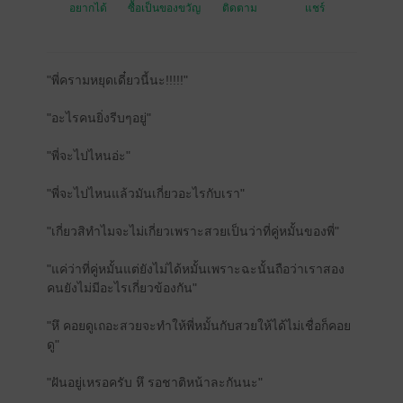
อยากได้
ซื้อเป็นของขวัญ
ติดตาม
แชร์
"พี่ครามหยุดเดี๋ยวนี้นะ!!!!!"
"อะไรคนยิ่งรีบๆอยู่"
"พี่จะไปไหนอ่ะ"
"พี่จะไปไหนแล้วมันเกี่ยวอะไรกับเรา"
"เกี่ยวสิทำไมจะไม่เกี่ยวเพราะสวยเป็นว่าที่คู่หมั้นของพี่"
"แค่ว่าที่คู่หมั้นแต่ยังไม่ได้หมั้นเพราะฉะนั้นถือว่าเราสอง
คนยังไม่มีอะไรเกี่ยวข้องกัน"
"หึ คอยดูเถอะสวยจะทำให้พี่หมั้นกับสวยให้ได้ไม่เชื่อก็คอย
ดู"
"ฝันอยู่เหรอครับ หึ รอชาติหน้าละกันนะ"