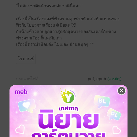
"ไม่ต้องชาติหน้าหรอกค่ะชาตินี้แล่ะ"
เรื่องนี้เป็นเรื่องของพี่ฟ้าครามลูกชายหัวแก้วหัวแหวนของ
ฟิวกับใบบัวจากเรื่องแค่เมียคนใช้
กับน้องข้าวสวยลูกสาวสุดรักสุดหวงของฮันเตอร์กับข้าง
ฟ่างจากเรื่อง ก็แค่เมียเก่า
เรื่องนี้ดราม่าน้อยค่ะ ไม่เยอะ อ่านสนุกๆ ^^
โรมานซ์
ประเภทไฟล์
pdf, epub
(สารบัญ)
วันที่วางขาย
17 ธันวาคม 2565
ความยาว
209 หน้า (≈ 62,073 คำ)
ราคาปก
199 บาท (ประหยัด 72%)
เรื่องที่คุณน่าจะสนใจ