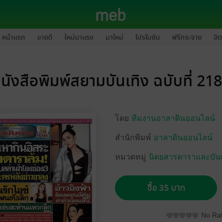
หน้าแรก
ขายดี
ใหม่มาแรง
มาใหม่
โปรโมชัน
ฟรีกระจาย
ฮิต
นังสือพิมพ์สยามบันเทิง ฉบับที่ 21
โดย
ทีมงานอาลาดินออนไลน์
สำนักพิมพ์
อาลาดินออนไลน์
หมวดหมู่
นิตยสารดาราและบันเ
ซื้อ 35 บาท
No Rat