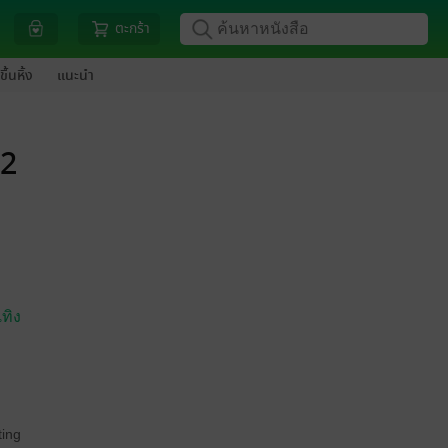
ตะกร้า
ขึ้นหิ้ง
แนะนำ
82
ทิง
ing