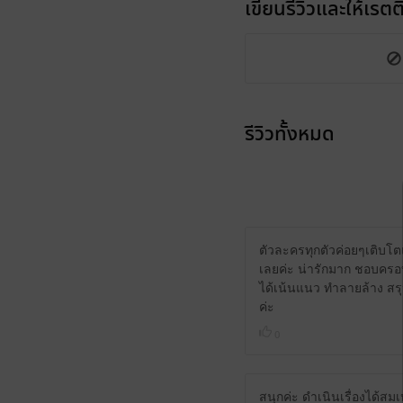
เขียนรีวิวและให้เรตติ
รีวิวทั้งหมด
ตัวละครทุกตัวค่อยๆเติบโตแ
เลยค่ะ น่ารักมาก ชอบครอบ
ได้เน้นแนว ทำลายล้าง สร
ค่ะ
0
สนุกค่ะ ดำเนินเรื่องได้สม