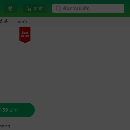
ตะกร้า
ขึ้นหิ้ง
แนะนำ
อ 159 บาท
Rating