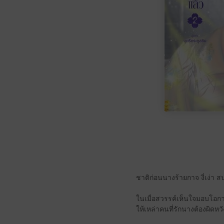
ชาติก่อนนางร้ายกาจ งี่เง่า ส
ในเมื่อสวรรค์เห็นใจมอบโอกาสใ
ให้เหล่าคนที่รักนางต้องผิด