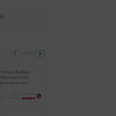
ั้น
หน้าที่ 1
ัวชงของเรื่องคือลูก
เลือดอบอุ่นมากๆไม่
นฝันและจินตนาการ
มีแล้ว -
tookta7178
29 มี.ค. 2566
5:46 น.