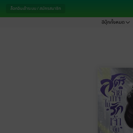
ล็อกอินเข้าระบบ / สมัครสมาชิก
อีบุ๊กทั้งหมด