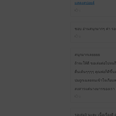
แสดงสปอยล์
1
ชอบ อ่านสนุกมากๆ ค่า รอ
0
สนุกมากเลยยยย
ถ้าจะให้ดี ขอเล่มต่อไป
ตื่นเต้นๆๆๆๆ คุณพ่อก็ดีขึ
ปมถูกเฉลยจนเข้าใจเกือบ
สงสารแต่นางมารของเรา
0
รอเล่ม3 นะคะ เนื้อเรื่องดี