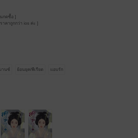
นกดซื้อ ]
าคาถูกกว่า ios ค่ะ ]
มานซ์
ย้อนยุค/พีเรียด
แอบรัก