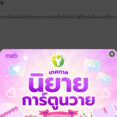
้ง
หนังสือเล่มนี้เปิดให้แสดงความคิดเห็นได้เฉพาะผู้ที่มีหนังสือฉบับเต็มเท่าน
บบมีพัฒนาการ เลยเข้าใจว่าต้องมีเล่ม3,4,5 ไม่งั้นจะรวบรัดเกินไป ตัวเอกต
ครัวนางเอก ที่ให้น้ำหนักของความสุข ความสามัคคี ความผูกพันธุ์ด้านสาย
ุปคือสนุก ละมุนไปกับการแก้ไขอนาคตของนางเอกค่ะ ขอบคุณไรต์ที่แบ่งปั
เหตุสมผล ชื่นชมค่ะไรต์