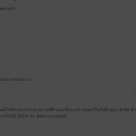
เทซะแล้ว
นเลย รอเล่ม3 นะ
24
แต่ไรท์ควรมาทวนอ่านงานที่ตัวเองเขียน แล้วคอยแก้ไขไปด้วยนะ คำผิด คำเ
วจไม่ได้ 100％ นะ ติดตามรอเล่มต่อ
23