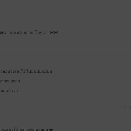
2
ติดตามเล่ม 3 ออกมาไวๆ ค่า 💟💟
จนถึงตอนจบเลยได้ไหมมมมมมมม
้นมากกกกกกก
หมดแล้ววว
มีแล้ว -
 อ่านแล้วรู้สึกอยากติดตามต่อ ❤️