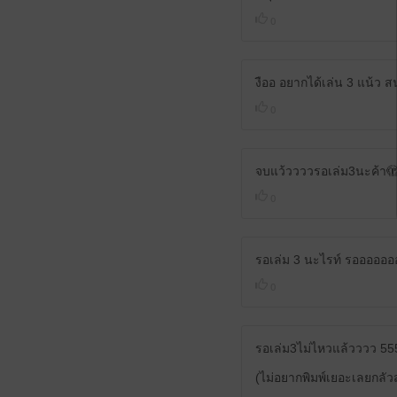
0
งืออ อยากได้เล่น 3 แน้ว 
0
จบแว้ววววรอเล่ม3นะค้า
0
รอเล่ม 3 นะไรท์ รออออออ
0
รอเล่ม3ไม่ไหวแล้วววว 555 
(ไม่อยากพิมพ์เยอะเลยกลั