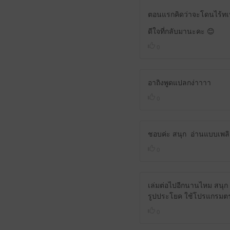
ตอนแรกคิดว่าจะโดนไร้ท
ดีใจที่กลับมานะคะ 😊
0
อาถิงพูดแปลกง่าาาา
0
ชอบค่ะ สนุก อ่านแบบเพลิ
0
เล่มต่อไปอีกนานไหม สนุก 
รูปประโยค ใช้โปรแกรมตร
0