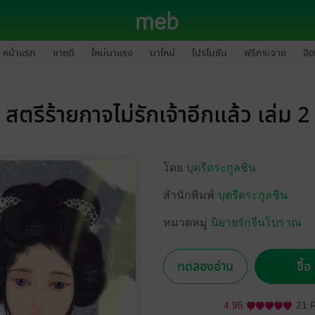
หน้าแรก
ขายดี
ใหม่มาแรง
มาใหม่
โปรโมชัน
ฟรีกระจาย
ฮิต
สตรีร้ายกาจไม่รักเจ้าอีกแล้ว เล่ม 2
โดย
บุตรีตระกูลชิน
สำนักพิมพ์
บุตรีตระกูลชิน
หมวดหมู่
นิยายรักจีนโบราณ
ทดลองอ่าน
ซื้
4.95
21 