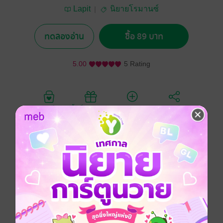
Lapit
นิยายโรมานซ์
ทดลองอ่าน
ซื้อ 89 บาท
5.00
5 Rating
อยากได้
ซื้อเป็นของขวัญ
ติดตาม
แชร์
"ไหนดูซิ วันนี้ใส่กางเกงในสีอะไร ลายสตอเบอรี่เหมือน
เดิมรึเปล่า"
"หึ ไอ้คนหื่น..." ผู้ชายอะไรมีอารมณ์กับผู้หญิงใส่ชั้นในลาย
สตอเบอรี่
โรคจิต