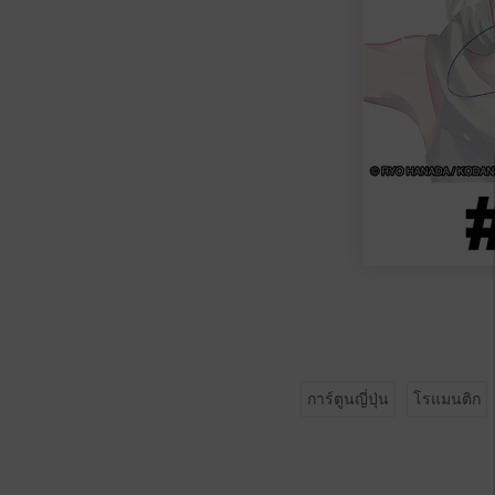
การ์ตูนญี่ปุ่น
โรแมนติก