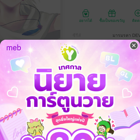
อยากได้
ซื้อเป็นของขวัญ
ติด
ซีรีส์
มารมรคา DEV
ประเภทไฟล์
วันที่วางขาย
ความยาว
ราคาปก
แฟนตาซี
ลึกลับ
สยองขวัญ