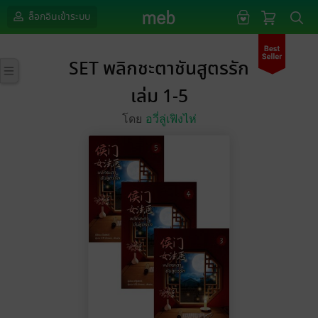
ล็อกอินเข้าระบบ
SET พลิกชะตาชันสูตรรัก
เล่ม 1-5
โดย
อวี่ลู่เฟิงไห่