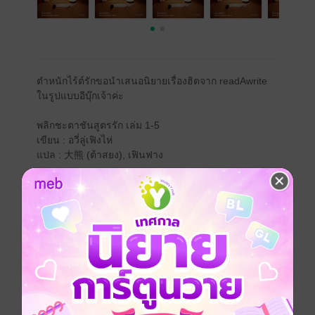
ตำหนักไร้ต์รักขอนำเสนอนิยายเรื่องฮิตจาก readAwrite
ในรูปแบบอีบุ๊กเจ้าค่ะ
พลิกชะตาชันสูตรรัก เล่ม 1-5
เขียน : อวี่ลู่เฟิงไห่
แปล : 大熊 (ต้าสยง), เฟินฟาง
“เว่ยเยียนหรานที่ยืนอยู่ตรงหน้าพวกเจ้าตอนนี้ ก็คือคนที่ปีน
ขึ้นมาจากนรก!”
เพราะบิดาบังเกิดเกล้าต้องการใช้หัวใจของเธอเป็นอะไหล่
ให้บุตรสาวสุดที่รัก นิติเวชสาวผู้มีเบื้องหลังเป็นนักฆ่าจาก
ยุคศตวรรษที่ 23 จึงปลิดชีวิตตัวเองบนเตียงผ่าตัด ต่อให้
ต้องตายเธอก็จะไม่ยอมให้เขาสมปรารถนา
คิดไม่ถึงว่าเมื่อลืมตาอีกครั้ง เธอจะเข้ามาอยู่ในร่างของ
เว่ยเยียนหราน คุณหนูตระกูลใหญ่ที่ถูกบิดาชิงชัง ทั้งยังถูก