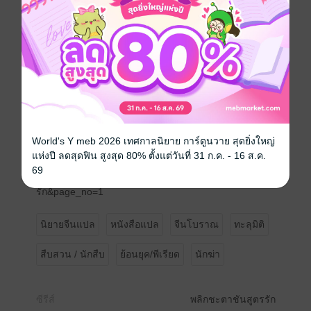
กล่าวว่าสังหารมารดาแท้ๆ ให้ตายทั้งกลม
เธอจำต้องร่วมมือกับท่านอ๋องอำมหิตเจียงอวิ๋นจือ ไขคดีฟื้น
คืนความบริสุทธิ์ให้เจ้าของร่าง และเอาคืนพวกคนสารเลว
ที่ตบเท้าก้าวเข้ามาไม่หยุดหย่อน
ตลอดชีวิตของเธอ มีเพียงซากศพเท่านั้นที่พูดความจริง
“เจียงอวิ๋นจือ ท่านกล้าเดิมพันหรือไม่”
“ไม่จำเป็น เจ้าชนะแล้ว! ชั่วชีวิตนี้ของข้ายอมแพ้เจ้านาน
แล้ว!”
**อีบุ๊ก 10 เล่มจบ**
World's Y meb 2026 เทศกาลนิยาย การ์ตูนวาย สุดยิ่งใหญ่
**ดูอีบุ๊กเรื่องอื่นๆ ของตำหนักไร้ต์รักได้ที่
แห่งปี ลดสุดฟิน สูงสุด 80% ตั้งแต่วันที่ 31 ก.ค. - 16 ส.ค.
https://www.mebmarket.com/index.php?
69
action=search_book&type=all&search=ตำหนักไร้ต์
รัก&page_no=1
นิยายจีนแปล
หนังสือแปล
จีนโบราณ
ทะลุมิติ
สืบสวน / นักสืบ
ย้อนยุค/พีเรียด
นักฆ่า
ซีรีส์
พลิกชะตาชันสูตรรัก