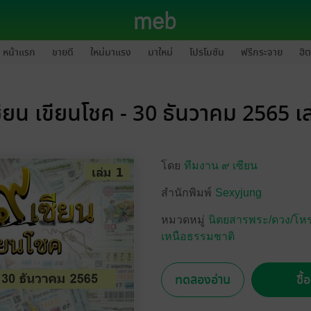
หน้าแรก
ขายดี
ใหม่มาแรง
มาใหม่
โปรโมชัน
ฟรีกระจาย
ฮิต
ซียน เขียนโชค - 30 ธันวาคม 2565 เล
โดย
ทีมงาน ๙ เซียน
สำนักพิมพ์
Sexyjung
หมวดหมู่
นิตยสารพระ/ดวง/โหรา
เหนือธรรมชาติ
ทดลองอ่าน
ซื้