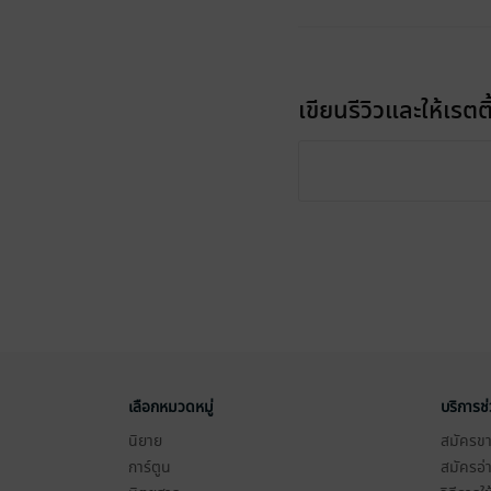
เขียนรีวิวและให้เรตติ
เลือกหมวดหมู่
บริการช
นิยาย
สมัครขาย
การ์ตูน
สมัครอ่