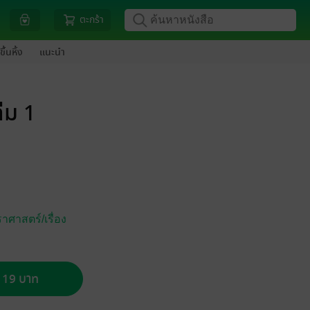
ตะกร้า
ขึ้นหิ้ง
แนะนำ
่ม 1
ศาสตร์/เรื่อง
อ 19 บาท