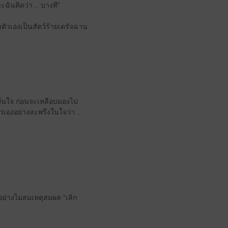
ะฉันคิดว่า .. บางที”
าตัวเองเป็นสัตว์ร้ายเดรัจฉาน
งมั่นใจ ก่อนจะเหลือบมองไป
วเองอย่างสะพรึงในใจว่า ..
ปอย่างไม่สมเหตุสมผล “เลิก