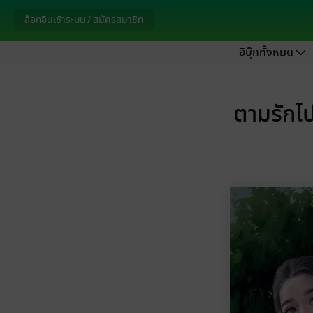
ล็อกอินเข้าระบบ / สมัครสมาชิก
อีบุ๊กทั้งหมด
ตามรักไ