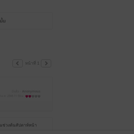
ั้น
หน้าที่ 1
มีแล้ว -
Anonymous
0 ม.ค. 2566
11:59 น.
บในช่วงต้นสัปดาห์หน้า