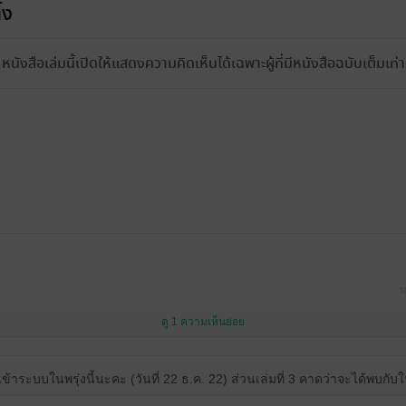
้ง
หนังสือเล่มนี้เปิดให้แสดงความคิดเห็นได้เฉพาะผู้ที่มีหนังสือฉบับเต็มเท่าน
1
ดู 1 ความเห็นย่อย
เข้าระบบในพรุ่งนี้นะคะ (วันที่ 22 ธ.ค. 22) ส่วนเล่มที่ 3 คาดว่าจะได้พบกั