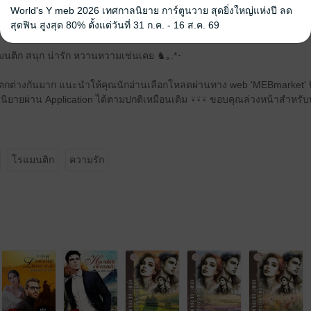
World's Y meb 2026 เทศกาลนิยาย การ์ตูนวาย สุดยิ่งใหญ่แห่งปี ลด
ยแผลเป็น
สุดฟิน สูงสุด 80% ตั้งแต่วันที่ 31 ก.ค. - 16 ส.ค. 69
นติก สนุก น่ารัก หวานหวามเช่นเคย ♞｡.*･
ต่างกันมาก แนะนำให้คุณนักอ่านเลือกโหลดผ่านทาง web 'MEBmarket' ที่นั
ิยายผ่าน Application ได้ตามปกติเหมือนเดิม ⍣⍣⍣ ขอบคุณล่วงหน้าสำหรับ
โรแมนติก
ความรัก