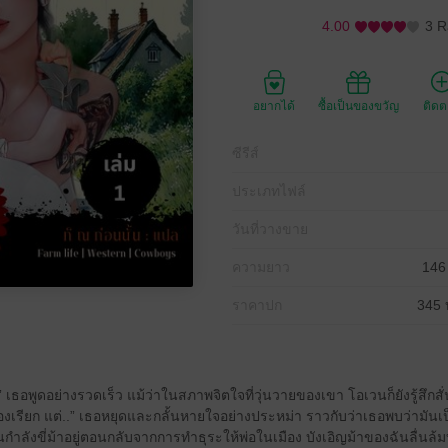
4.00
3 R
อยากได้
ซื้อเป็นของขวัญ
ติด
ซีรีส์
ประเภทไฟล์
วันที่วางขาย
ความยาว
146
ราคาปก
345 
ธอพูดอย่างรวดเร็ว แม้ว่าในสภาพจิตใจที่วุ่นวายของเขา โอเวนก็ยังรู้สึกสั่
องเรียก แต่..” เธอหยุดและกลั้นหายใจอย่างประหม่า ราวกับว่าเธอพบว่ามันเป
ำลังขี่ม้าอยู่ตอนกลับจากการทำธุระให้พ่อในเมือง บังเอิญม้าของฉันลื่นล้มบ