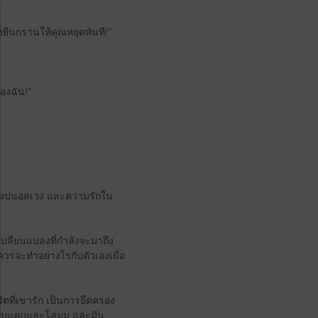
้องยืนกรานให้คุณหยุดทันที!”
ของฉัน!”
นงงปนอลเวง และความรักใน
เปลี่ยนแปลงที่กำลังจะมาถึง
ตควรจะทำอย่างไรกับตัวเองเมื่อ
ตที่เขารัก เป็นการยึดครอง
ี่คับแคบและโสมม และมัน