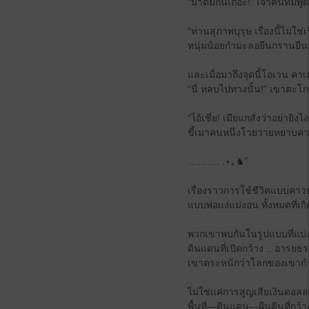
"มาดื่มกันเถอะ!" เจ้าคนทึ่มพูด
“ท่านสุภาพบุรุษ เรื่องนี้ไม่ใ
หนุ่มน้อยกำมะลอยืนกรานยืน
และเมื่อมาถึงจุดนี้โอเวน คาเ
“นี่ หลบไปทางนั้น!” เขาตะโกน
“ไอ้เชี่ย! เมียแกสั่งว่าอย่ายิงไ
ขี้เมาคนหนึ่งโวยวายหยาบคาย เ
………. .⋆｡♞˚
เรื่องราวการใช้ชีวิตแบบคา
แบบพ่อแง่แม่งอน ทั้งหมดที่เก
พวกเขาพบกันในรูปแบบที่แบ่งป
ดินแดนที่เปิดกว้าง .. อารยธร
เขาตระหนักว่าโลกของเขากำ
ไม่ใช่แค่การสูญเสียเงินดอล
พื้นที่—ดินแดน—ผืนดินที่กว