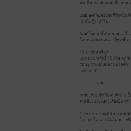
ฉันเห็นกระท่อมหลังนี้จากบนเน
เธอมองด้วยดวงตาสีฟ้าเข้มลึกร
โดยไม่รู้ว่าทำไม
“ผมดีใจมากที่ได้พบคุณ เลดี้อ
โอเวน คาเมรอนเองก็พูดขึ้นอย่
“ไม่นั่งก่อนหรือ?”
เขาเตะขาเก้าอี้ ใช้เท้าผลักม
รอบๆ กระท่อมแล้วขมวดคิ้ว เ
'แซ่บมาก'
………. .⋆｡♞˚
“แกจะต้องเข้ากับคนง่าย ไม่งั้
คนเลี้ยงแกะเปล่งเสียงยืนกร
“ออกไปซะ ก่อนที่ฉันจะแยกชิ้นส
โวยวายได้แล้ว ฉันไม่อยากฟังอ