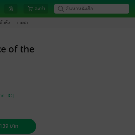
ตะกร้า
ขึ้นหิ้ง
แนะนำ
e of the
nTIC]
อ 139 บาท