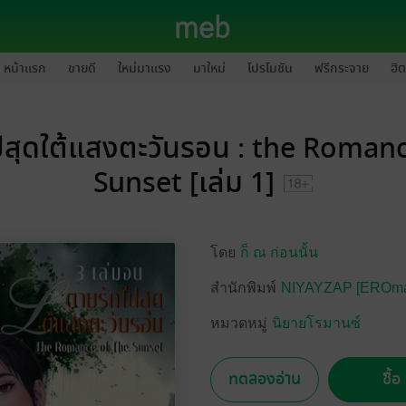
หน้าแรก
ขายดี
ใหม่มาแรง
มาใหม่
โปรโมชัน
ฟรีกระจาย
ฮิต
ปสุดใต้แสงตะวันรอน : the Romanc
Sunset [เล่ม 1]
โดย
ก็ ณ ก่อนนั้น
สำนักพิมพ์
NIYAYZAP [EROma
หมวดหมู่
นิยายโรมานซ์
ทดลองอ่าน
ซื้