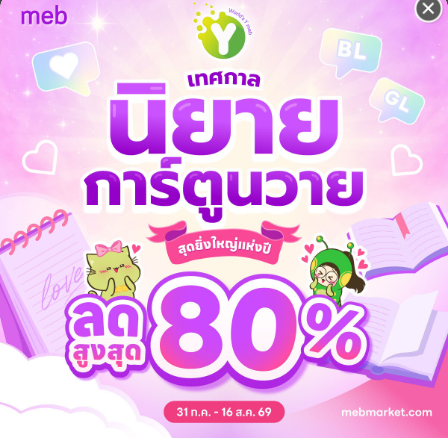
ช่เรื่องตลก!” เนลทักท้วง มองไปรอบๆ ตัวอย่างเศร้าสร้อย “ฉันไม่ดื่มสุรา ฉันต
ยันอย่างมืดมน “ฉันหมายความว่าอย่างนั้น สาบาน”
มรอนก็ตัดสินใจที่จะพูด
ก่อนจะผลักคนเลี้ยงแกะคู่ต่อสู้ไปข้างหนึ่ง “ปล่อยเจ้าตัวเล็กนั่น! นั่นคือคน
งวะ”
มื่อมีเสียงปืนดังปังซึ่งก็ไม่รู้ว่าจากปืนของใคร
วบอยและการทำธุรกิจฟาร์มปศุสัตว์และการวิวาห์สายฟ้าแลบแสนชุลมุน งุ
ิดขึ้นในช่วงศตวรรษที่ 20
ันเรื่องราวของความรักที่แท้จริง แต่ส่วนที่ขมและเข้มกว่าของเรื่องคือการ
รมกำลังถาโถม ทั้งรั้ว คันไถ ชาวนา .. แล้วหนุ่มคาวบอยที่ใช้ชีวิตมาทั้งชีวิ
ลังถูกคุกคามจากเงามืดอันยาวไกลของอารยธรรมที่คืบคลาน?
ลาร์หรือวัวควายหรือแม้แต่ความหวัง มันคือความโศกเศร้า การฉีกขาดจากชีวิ
้าง สวยงาม และผุพังจากสภาพอากาศ -- ใหญ่โตโอ่อ่าในอิสรภาพจากทุกสิ่งท