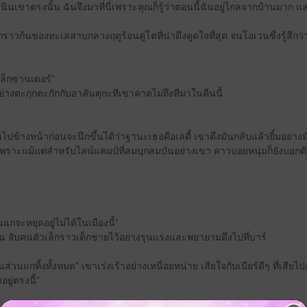
ินเขาตรงนั้น ฉันจึงมาที่นี่เพราะคุณก็รู้ว่าตอนนี้ฉันอยู่ไกลจากบ้านมาก แล
าวก้นของทะเลสาบกลางฤดูร้อนคู่โตที่น่าดึงดูดใจที่สุด จนโอเวนซึ่งรู้สึกว่
เล็กซานเดอร์”
างตะกุกตะกักกับอาคันตุกะที่เขาคาดไม่ถึงที่มาในคืนนี้
ันไปข้างหน้าก่อนจะนึกขึ้นได้ว่าฐานะเธอคือเลดี้ เขาดึงมันกลับแล้วยิ้มอย่า
พราะแม้แต่สำหรับไลน์แคมป์ที่สมบุกสมบันอย่างเขา คาวบอยหนุ่มก็ยังบอกตั
นแกจะหยุดอยู่ไม่ได้ในเมืองนี้”
าน จับคนตัวเล็กราวเด็กชายไว้อย่างรุนแรงและพยายามดึงไปที่บาร์
่วนแกทิ้งทั้งหมด” เขาเร่งเร้าอย่างเหนื่อยหน่าย เสียใจกับเบียร์ดีๆ ที่เสียไ
ยู่ตรงนี้”