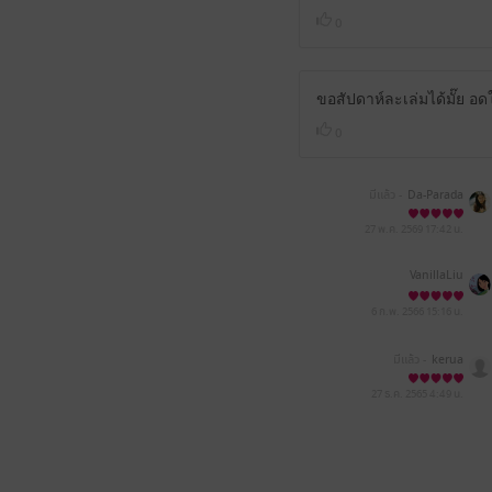
0
ขอสัปดาห์ละเล่มได้มั๊ย 
0
มีแล้ว -
Da-Parada
27 พ.ค. 2569
17:42 น.
VanillaLiu
6 ก.พ. 2566
15:16 น.
มีแล้ว -
kerua
27 ธ.ค. 2565
4:49 น.