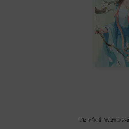
"เมื่อ “หลี่หรูอี้” วิญญาณแพท