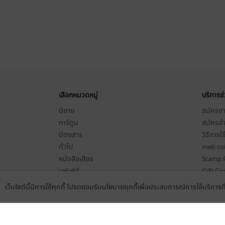
เลือกหมวดหมู่
บริการช
นิยาย
สมัครขาย
การ์ตูน
สมัครอ่
นิตยสาร
วิธีการใ
ทั่วไป
meb co
หนังสือเสียง
Stamp ค
บุฟเฟต์
Gift Co
เงื่อนไข
เว็บไซต์นี้มีการใช้คุกกี้ โปรดยอมรับนโยบายคุกกี้เพื่อประสบการณ์การใช้บริการ
Language
ดาวน์โหลดแอป
นโยบายค
แผนผังเ