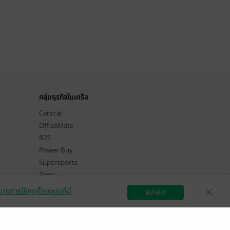
กลุ่มธุรกิจในเครือ
Central
OfficeMate
B2S
Power Buy
Supersports
Tops
Hytexts
ายการใช้คุกกี้ของเราที่นี่
ตกลง
สมัครขายอีบุ๊ก
วิธีการใช้งาน
ติดต่อเรา