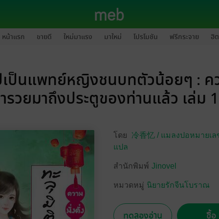
หน้าแรก
ขายดี
ใหม่มาแรง
มาใหม่
โปรโมชัน
ฟรีกระจาย
ฮิต
ไปเป็นแพทย์หญิงชนบทตัวน้อยๆ : ควา
่ำรวยมาถึงประตูของท่านแล้ว เล่ม 
โดย
冷香忆 /
แมลงปอหมายเลข 
แปล
สำนักพิมพ์
Jinovel
หมวดหมู่
นิยายรักจีนโบราณ
ทดลองอ่าน
ซื้