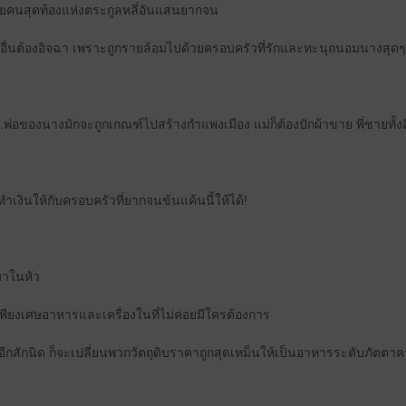
อยคนสุดท้องแห่งตระกูลหลี่อันแสนยากจน
ู้อื่นต้องอิจฉา เพราะถูกรายล้อมไปด้วยครอบครัวที่รักและทะนุถนอมนางสุดๆ
ือ...พ่อของนางมักจะถูกเกณฑ์ไปสร้างกำแพงเมือง แม่ก็ต้องปักผ้าขาย พี่ชายทั้ง
ทำเงินให้กับครอบครัวที่ยากจนข้นแค้นนี้ให้ได้!
นมาในหัว
นเพียงเศษอาหารและเครื่องในที่ไม่ค่อยมีใครต้องการ
ีกสักนิด ก็จะเปลี่ยนพวกวัตถุดิบราคาถูกสุดเหม็นให้เป็นอาหารระดับภัตตาคา