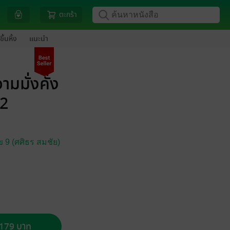
ตะกร้า
ขึ้นหิ้ง
แนะนำ
มมั่งคั่ง
12
9 (ศศิธร สมชัย)
อ 179 บาท