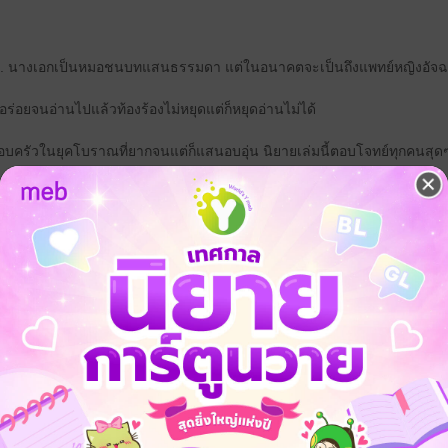
... นางเอกเป็นหมอชนบทแสนธรรมดา แต่ในอนาคตจะเป็นถึงแพทย์หญิงอัจฉร
ี่อร่อยจนอ่านไปแล้วท้องร้องไม่หยุดแต่ก็หยุดอ่านไม่ได้
บครัวในยุคโบราณที่ยากจนแต่ก็แสนอบอุ่น นิยายเล่มนี้ตอบโจทย์ทุกคนสุด
้องร่ำรวยจนสามารถใช้เงินแก้เครียดได้
ห้เป็นคฤหาสน์สุดหรูเอง!!”
นิยายจีนแปล
ทะลุมิติ
อาหาร