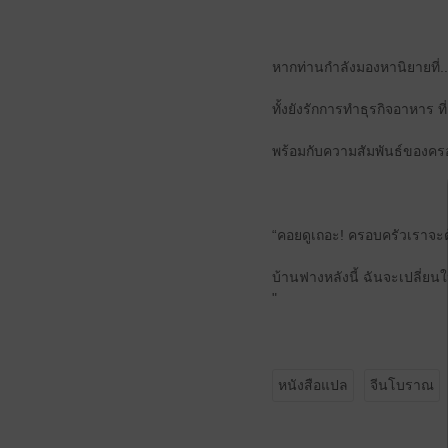
หากท่านกำลังมองหานิยายที่
ทั้งยังรักการทำธุรกิจอาหาร ท
พร้อมกับความสัมพันธ์ของครอ
“คอยดูเถอะ! ครอบครัวเราจะต
บ้านฟางหลังนี้ ฉันจะเปลี่ยนใ
"
หนังสือแปล
จีนโบราณ