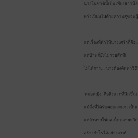
นางในชาตินี้เป็นเพียงสาวน้
ทว่าเปี่ยมไปด้วยความสุขจนผ
แต่เรื่องที่ทำให้นางเศร้าก็ค
แต่บ้านก็ยังไม่รวยสักที!
ไม่ได้การ... นางต้องคิดหาวิธี
‘หมอหญิง’ คือสิ่งแรกที่นึกขึ้
แม้สิ่งที่ได้รับตอบแทนจะเป็
แต่ถ้าหากใช้กลเม็ดปลายจวักอ
สร้างกำไรได้อย่างงาม!