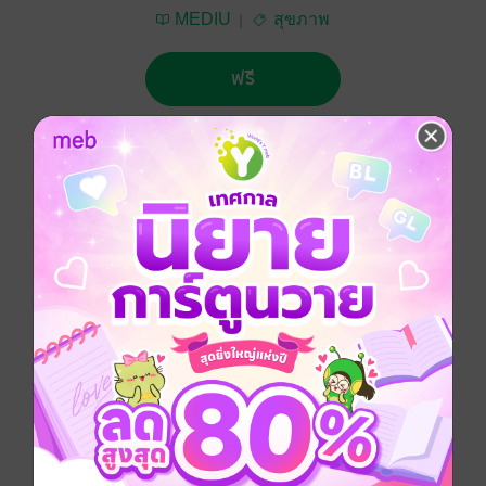
MEDIU
สุขภาพ
ฟรี
No Rating
ติดตาม
แชร์
แนวทางในการเลือกซื้อวัสดุอุปกรณ์ทางการแพทย์ในเชิง
เทคนิคและวิศวกรรม
แพทยศาสตร์
ประเภทไฟล์
pdf