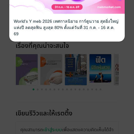
วันที่วางขาย
19 กุมภาพันธ์ 2558
ความยาว
33 หน้า
World's Y meb 2026 เทศกาลนิยาย การ์ตูนวาย สุดยิ่งใหญ่
แห่งปี ลดสุดฟิน สูงสุด 80% ตั้งแต่วันที่ 31 ก.ค. - 16 ส.ค.
ราคาปก
ฟรี
69
เรื่องที่คุณน่าจะสนใจ
เขียนรีวิวและให้เรตติ้ง
คุณสามารถ
เข้าสู่ระบบ
เพื่อแสดงความคิดเห็นได้จ้า