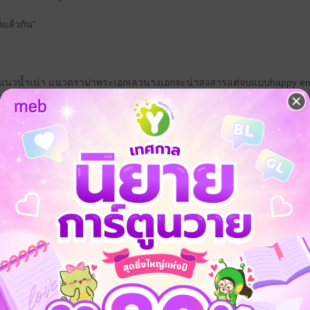
็แล้วกัน"
จะแนวน้ำเน่า แนวดราม่าพระเอกเลวนางเอกจะน่าสงสารแต่จบแบบhappy endi
รื่องจริงแต่งมาเพื่อความบรรเทิงอ่านคลายเครียด เพราะแบบนี้ไรท์ถึงบอกว่าถ
ะเจอคอมเม้นที่บั่นทอนจิตใจก็เลยปิดไปซะเพื่อความสบายใจ
จ