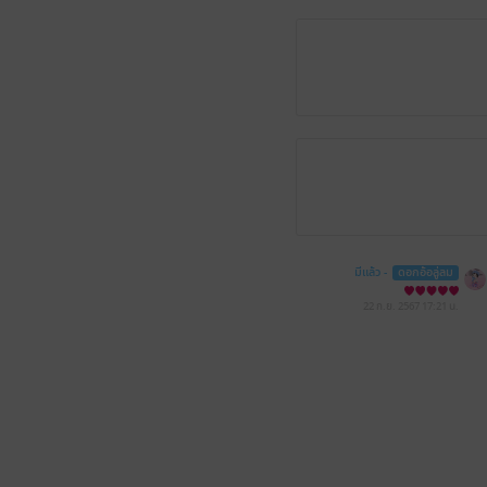
มีแล้ว -
ดอกอ้อลู่ลม
22 ก.ย. 2567
17:21 น.