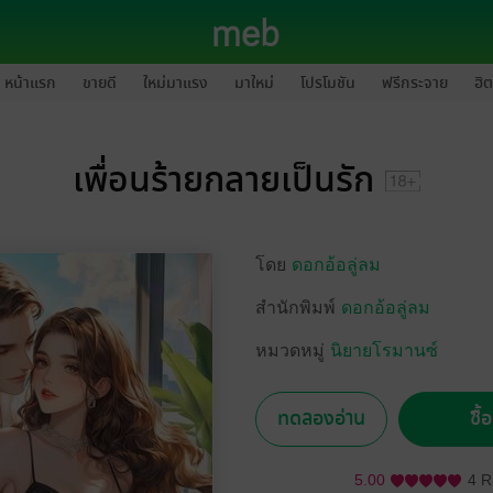
หน้าแรก
ขายดี
ใหม่มาแรง
มาใหม่
โปรโมชัน
ฟรีกระจาย
ฮิต
เพื่อนร้ายกลายเป็นรัก
โดย
ดอกอ้อลู่ลม
สำนักพิมพ์
ดอกอ้อลู่ลม
หมวดหมู่
นิยายโรมานซ์
ทดลองอ่าน
ซื้
5.00
4 R