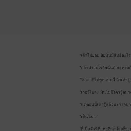
"เค้าไม่ยอม ยัยนั่นมีสิทธ์อะ
"กล้าทำอะไรยัยนั่นด้วยเหรอถึ
"ไม่เอาดิไม่พูดแบบนี้ ถ้าเค้
"เวอร์ไปละ มันไม่มีใครรู้อน
"แต่ตอนนี้เค้ารู้แล้วนะว่าอน
"เป็นไงอ่ะ"
"ก็เป็นผัวที่ดีและอีกหน่อยก็จะ