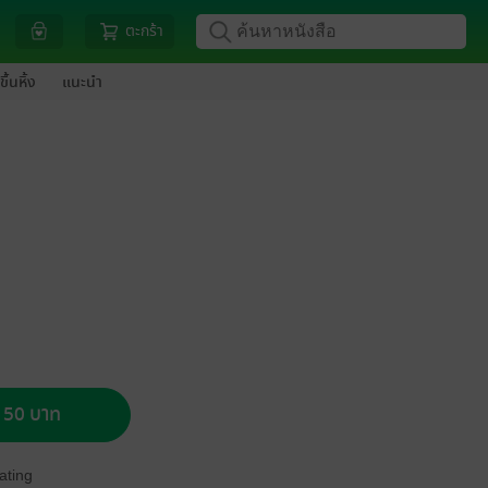
ตะกร้า
ขึ้นหิ้ง
แนะนำ
อ 50 บาท
ating