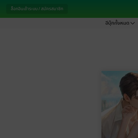
ล็อกอินเข้าระบบ / สมัครสมาชิก
อีบุ๊กทั้งหมด