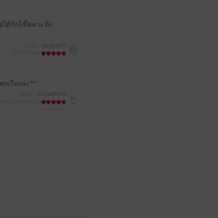
ด้รักก็ขี้หหวง ยิ่ง
มีแล้ว -
August17
14 วันที่ผ่านมา
ทุกเรื่องนะ^^
มีแล้ว -
ร้านเลดี5416
16 พ.ค. 2569
6:5 น.