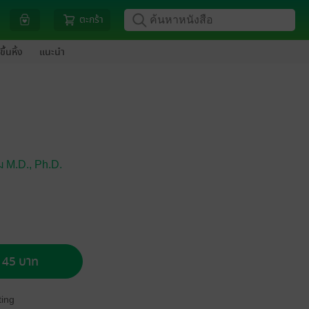
ตะกร้า
ขึ้นหิ้ง
แนะนำ
 M.D.,
Ph.D.
อ 45 บาท
ing