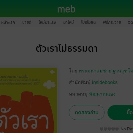
หน้าแรก
ขายดี
ใหม่มาแรง
มาใหม่
โปรโมชัน
ฟรีกระจาย
ฮิต
ตัวเราไม่ธรรมดา
โดย
พระมหาสมชาย ฐานวุฑโฒ
สำนักพิมพ์
insidebooks
หมวดหมู่
พัฒนาตนเอง
ทดลองอ่าน
ซื้
No Rat