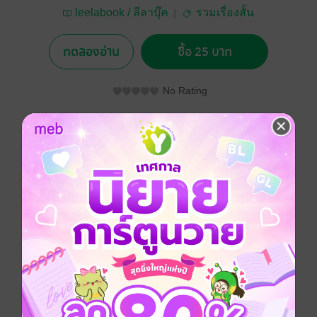
leelabook / ลีลาบุ๊ค
รวมเรื่องสั้น
ทดลองอ่าน
ซื้อ 25 บาท
No Rating
อยากได้
ซื้อเป็นของขวัญ
ติดตาม
แชร์
ระวีพาเธอมาดูแสงเหนือThe Northern Lights หรือแสงออ
โรร่า Aurora Borealis ที่เกิดขึ้นตามธรรมชาติ ลำแสงสี
เขียวอ่อนๆ ปนเหลืองและขาวพาดผ่านท้องฟ้าจากทิศ
ตะวันออกไปยังทิศตะวันตก ความยาวของแสงนับเป็น
หมื่นๆ กิโลเมตร แสงนี้เปลี่ยนไปมาได้และเคลื่อนที่ได้
เหมือนการเริงระบำแสงบนฟากฟ้าที่ไม่ต้องมีคนไปควบคุม
ถือเป็นปรากฏการณ์อันงดงาม
ระวีอยากจะเรียกลำแสงส่องสว่างนั่นว่าเป็น “มิราเคิล”