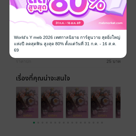
หรือปาฏิหาริย์ และเขาเชื่อว่าความรักก็มีปาฏิหาริย์ของ
มันเอง
ประเภทไฟล์
pdf, epub
(สารบัญ)
World's Y meb 2026 เทศกาลนิยาย การ์ตูนวาย สุดยิ่งใหญ่
วันที่วางขาย
29 ธันวาคม 2565
แห่งปี ลดสุดฟิน สูงสุด 80% ตั้งแต่วันที่ 31 ก.ค. - 16 ส.ค.
ความยาว
26 หน้า (≈ 4,751 คำ)
69
ราคาปก
25 บาท
เรื่องที่คุณน่าจะสนใจ