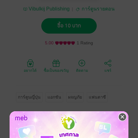
Vibulkij Publishing
การ์ตูนรายตอน
ซื้อ 10 บาท
5.00
1 Rating
อยากได้
ซื้อเป็นของขวัญ
ติดตาม
แชร์
การ์ตูนญี่ปุ่น
แอกชัน
ผจญภัย
แฟนตาซี
ซีรีส์
EDENS ZERO (รายตอน)
ประเภทไฟล์
pdf