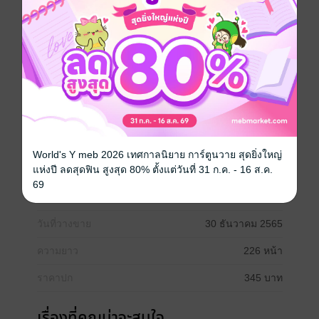
รอด ด้วยการประยุกต์ใช้เทคโนโลยีเพื่อควบคุมโลกธุรกิจ
ให้ได้ก่อนใคร
หนังสือเล่มนี้จะเปิดภาพอนาคต เพื่อสร้าง ""ผู้บริหาร
เทคโนโลยีการตลาด"" หรือ ""CMT"" มาทำหน้าที่เป็นผู้นำ
การเปลี่ยนแปลงในการปรับใช้เทคโนโลยีการตลาด หรือ
MarTech ให้สอดคล้องกับเป้าหมายทางธุรกิจ ทั้งนี้เพื่อ
สร้างความได้เปรียบในการแข่งขันทางธุรกิจ"
การตลาด
World's Y meb 2026 เทศกาลนิยาย การ์ตูนวาย สุดยิ่งใหญ่
แห่งปี ลดสุดฟิน สูงสุด 80% ตั้งแต่วันที่ 31 ก.ค. - 16 ส.ค.
69
ประเภทไฟล์
pdf
วันที่วางขาย
30 ธันวาคม 2565
ความยาว
226 หน้า
ราคาปก
345 บาท
เรื่องที่คุณน่าจะสนใจ