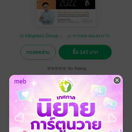
Infopress Group
การตลาดและการ
บัญชี
ทดลองอ่าน
ซื้อ 345 บาท
No Rating
อยากได้
ซื้อเป็นของขวัญ
ติดตาม
แชร์
"Re-Imaging Marketing In The Next Normal... เมื่อโลก
เปลี่ยนเร็วนัก การตลาดจึงต้องคิดใหม่ เข้าใจเทรนด์ของ
โลก เข้าใจเทรนด์ของมาร์เทค สู่การปรับตัวเพื่อความอยู่