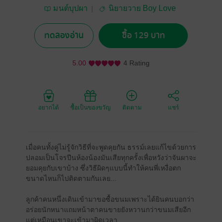
มนต์บุปผา
นิยายวาย Boy Love
/ Yaoi
ทดลองอ่าน
ซื้อ 129 บาท
5.00
4 Rating
อยากได้
ซื้อเป็นของขวัญ
ติดตาม
แชร์
เมื่อคนทั้งคู่ไม่รู้จักวิธีที่จะพูดคุยกัน ธรรม์เลยแก้ไขด้วยการ
ปลอมเป็นโจรปีนห้องน้องมันเสียทุกครั้งเพื่อหวังว่าจันผาจะ
ยอมคุยกับเขาบ้าง ซึ่งวิธีผิดๆแบบนี้ทำให้คนพี่เหงื่อตก
ขนาดไหนก็ไปติดตามกันเลย...
ลูกค้าคนหนึ่งเดินเข้ามาขอซื้อขนมเพราะได้ยินคนบอกว่า
อร่อยนักหนาแถมหน้าตาคนขายยังหวานกว่าขนมเสียอีก
แต่เหมือนเขาจะเข้ามาผิดเวลา