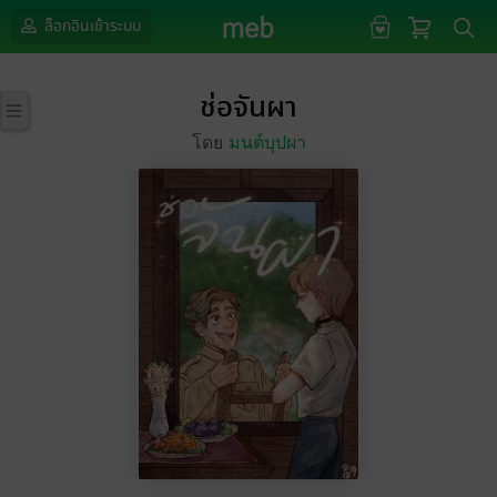
ล็อกอินเข้าระบบ
ช่อจันผา
โดย
มนต์บุปผา