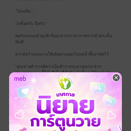
“ไม่เหลือ...”
“เหลือครับ นี่ครับ”
พอรับขนมแล้วลูกค้าก็ออกจากบรรยากาศน่ากลัวตรงนั้น
ทันที
ธรรม์คว้าแขนบางให้เดินตามออกไปแต่น้ำผึ้งมาขัดไว้
“คุณชายตำรวจคิดว่าเป็นตำรวจจะมาฉุดกระชาก
ประชาชนแบบนี้ได้หรือไง ที่สำคัญเจ้านี่เขามีผัวแล้วด้วย
เดี๋ยวก็ได้ข้อหาพรากผัวพรากเมียอีกกระทงหรอก”
“นี่เมียผม”
ธรรม์พูดแค่นั้นก็จับจันผาพาดบ่าและเดินออกจากตรงนั้น
ไปคนที่มาจับจ่ายใช้สอยและพ่อค้าแม่ขายทั้งสองข้างทาง
มองกันเป็นตาเดียว
ข้อแนะนำการอ่าน