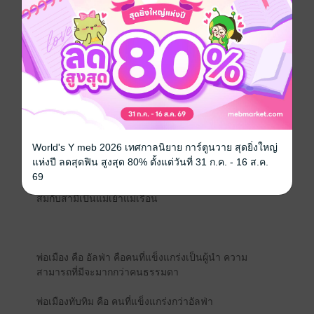
พ่อดอกไม้ คือ โอเมก้า คนที่ท้องได้และมีรอบเดือนคล้ายผู้
หญิง แต่ต่างกันตรงที่เมื่อรอบเดือนไม่สารมารถเจอผู้คนได้
เพราะพ่อดอกไม้จะมีกลิ่นที่ปล่อยออกมาเพื่อสมสู่ คล้ายสัตว์
ที่ไม่มีความยับยั้งชั่งใจ อาการเหล่านี้สามารถกินยาเพื่อ
บรรเทาอาการได้ แต่ยามีราคาแพงมาก
*คนจนส่วนใหญ่ที่เป็นพ่อดอกไม้จะถูกพ่อแม่ขายให้กับซ่อง
เพื่อบำเรอกามให้บรรดาบุรุษมากหน้าหลายตา และคนที่
เป็นพ่อดอกไม้จะมีปานที่เป็นดอกไม้ และใส่ปลอกคอ ก็ขึ้น
อยู่กับฐานะของเจ้าของปลอกคอ
World's Y meb 2026 เทศกาลนิยาย การ์ตูนวาย สุดยิ่งใหญ่
แห่งปี ลดสุดฟิน สูงสุด 80% ตั้งแต่วันที่ 31 ก.ค. - 16 ส.ค.
พ่อดอกไม้ จะต้องเรียนทุกอย่างที่ผู้หญิงเรียน การบ้าน
69
การเรือน เย็บปีกถักร้อย งานฝีมือต่างๆ เพื่อเอาไว้ให้เหมาะ
สมกับสามีเป็นแม่เย้าแม่เรือน
พ่อเมือง คือ อัลฟ่า คือคนที่แข็งแกร่งเป็นผู้นำ ความ
สามารถที่มีจะมากกว่าคนธรรมดา
พ่อเมืองทับทิม คือ คนที่แข็งแกร่งกว่าอัลฟ่า