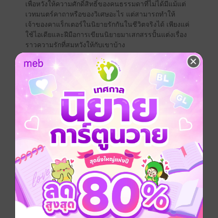
เพื่อหวังให้ความศักดิ์สิทธิ์ของคนธรรมดาที่ไม่ได้มีแม้แต่
เวทมนตร์คาถาหรือของวิเศษอะไร แต่สามารถทำให้
เจ้าของคาแร็กเตอร์ในนิยายรักกันในชีวิตจริงได้ เพียงแค่
ใช้ไอเดียและฝีมือการเขียนนิยายมาเสกสรรปั้นแต่งเรื่อง
ราวความรักที่สมหวังให้กับเขาบ้าง
เมื่อการเป็นโสดมายาวนานแถมยังโสดเพียงคนเดียวของ
กลุ่มมันทำให้รู้สึกเหงาและเฉามากๆ จนในที่สุดความ
พยายามในการเร้าหรือทุกวันก็เป็นผลสักที เมื่อเพื่อนรักผู้
เป็นดั่งกามเทพในชีวิตจริงยอมแต่งนิยายเรื่องใหม่ให้ตาม
ความต้องการ
แต่คู่ของเขาในนิยายที่ควรจะเป็นดาวคณะแพทย์คนสวย
และว่าที่แฟนในอนาคต กลับกลายเป็นเดือนคณะแพทย์สุด
หล่อแถมยังขี้เก๊กที่แสนไม่ชอบขี้หน้า
แม้การเปลี่ยนตัวละครหลักในนิยายโดยไม่บอกไม่กล่าวจะ
เป็นเรื่องชวนช็อกมากๆ แต่คงไม่มีอะไรช็อกไปกว่าความ
คาดหวังว่าจะได้เป็น พระเอก ของเรื่อง แต่ดันถูกเพื่อนรัก
จับยัดใส่บท นายเอก อย่างถอนตัวไม่ได้