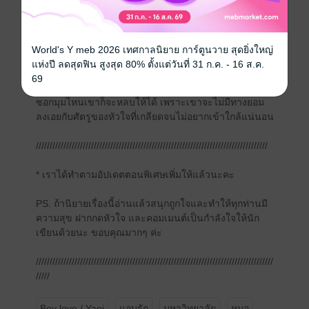
โดยเฉพาะอาถรรพ์ของ Cupid Writer ที่เคยวาดหวังไว้ว่า
อยากให้สมดังใจ ก็กลายเป็นเรื่องชวนหวาดที่ไม่อยากให้
เกิดขึ้นจริงสักนิด เมื่อไม่รู้ว่าศรรักของคิวปิดที่โคตรจะ
ศักดิ์สิทธิ์และยิงแม่นแบบสุดๆ จะถูกยิงเข้ามาปักกลางอก
World's Y meb 2026 เทศกาลนิยาย การ์ตูนวาย สุดยิ่งใหญ่
ให้เขาได้ลงเอยกับพระเอกของเรื่องตอนไหน
แห่งปี ลดสุดฟิน สูงสุด 80% ตั้งแต่วันที่ 31 ก.ค. - 16 ส.ค.
69
แต่ที่แน่ๆ ไม่ว่าคิวปิดจะแผลงศรมากี่ดอกหรือจะซุ่มยิงจาก
ซอกมุมไหนเขาก็จะหลบให้ได้ เพราะเขาจะไม่มีทางยอม
ลงเอยกับศัตรูของหัวใจที่เกลียดจนไม่อยากเข้าใกล้แน่นอน
////////////////////////////////////////////////////////////////////////////////////
* เราได้ทำตามอัปเดตตอนพิเศษเพิ่มให้แล้วนะคะ
PS. ถ้านิยายเรื่องนี้อ่านแล้วสนุกถูกใจและทำให้ทุกท่านมี
ความสุข ฝากกดหัวใจ และคอมเมนต์เป็นกำลังใจให้นัก
เขียนด้วยนะ ขอบคุณมากๆ ค่ะ
//////////////////////////////////////////////////////////////////////////////////////
/////
Boy love / Yaoi
แอบรัก
มหาวิทยาลัย
หมอ