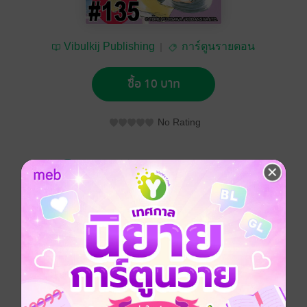
Vibulkij Publishing
การ์ตูนรายตอน
ซื้อ 10 บาท
No Rating
อยากได้
ซื้อเป็นของขวัญ
ติดตาม
แชร์
การ์ตูนญี่ปุ่น
ดรามา
ตลก
โรงเรียน
นักเลง
ซีรีส์
GTO คุณครูพันธ์หายาก (รายตอน)