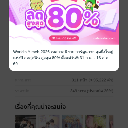
"ขอโทษ"
"มึงไม่คิดว่ามันสายไปหน่อยเหรอเตชิน"
Boy love / Yaoi
World's Y meb 2026 เทศกาลนิยาย การ์ตูนวาย สุดยิ่งใหญ่
แห่งปี ลดสุดฟิน สูงสุด 80% ตั้งแต่วันที่ 31 ก.ค. - 16 ส.ค.
ประเภทไฟล์
pdf, epub
(สารบัญ)
69
วันที่วางขาย
10 มกราคม 2566
ความยาว
311 หน้า (≈ 95,222 คำ)
ราคาปก
349 บาท (ประหยัด 26%)
เรื่องที่คุณน่าจะสนใจ