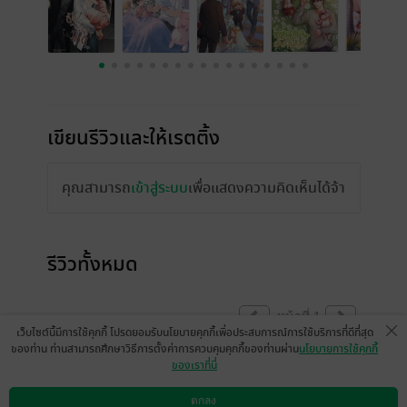
เขียนรีวิวและให้เรตติ้ง
คุณสามารถ
เข้าสู่ระบบ
เพื่อแสดงความคิดเห็นได้จ้า
รีวิวทั้งหมด
หน้าที่ 1
เว็บไซต์นี้มีการใช้คุกกี้ โปรดยอมรับนโยบายคุกกี้เพื่อประสบการณ์การใช้บริการที่ดีที่สุด
ของท่าน ท่านสามารถศึกษาวิธีการตั้งค่าการควบคุมคุกกี้ของท่านผ่าน
นโยบายการใช้คุกกี้
ของเราที่นี่
🥰🥰😍😍😍😍
ตกลง
มีแล้ว -
panidameaw