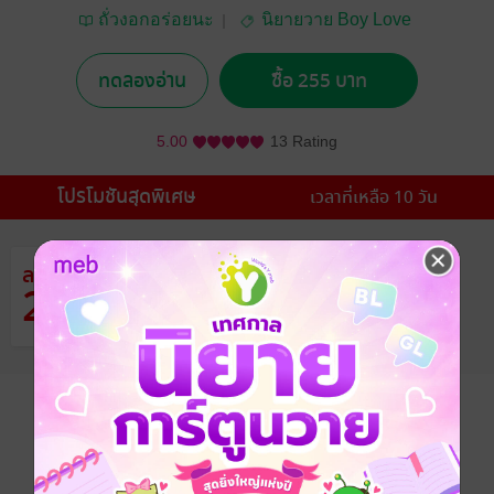
ถั่วงอกอร่อยนะ
นิยายวาย Boy Love
/ Yaoi
ทดลองอ่าน
ซื้อ 255 บาท
5.00
13 Rating
โปรโมชันสุดพิเศษ
เวลาที่เหลือ 10 วัน
ลด
จากราคาปก 349 บาท
26
%
เหลือเพียง 255 บาท
อยากได้
ซื้อเป็นของขวัญ
ติดตาม
แชร์