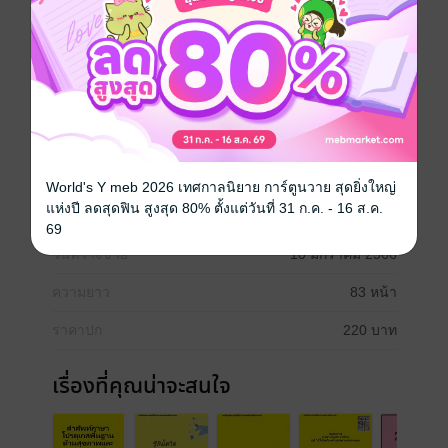
การดูแลสุขภาพเมื่อป่วยหรือต้องการดูแลผู้ป่วยด้วยโรคตับ
อนึ่งในการจัดทำหนังสือเล่มดังกล่าวนี้ทางผู้นิพนธ์ต้องขอ
กล่าวคำขอบพระคุณแก่อาจารย์ทุกท่านที่เคยได้ให้ความรู้
คำแนะนำในการนิพนธ์ตลอดจนจัดเรียงเนื้อหาในหนังสือ
เล่มดังกล่าว
สุขภาพ
World's Y meb 2026 เทศกาลนิยาย การ์ตูนวาย สุดยิ่งใหญ่
แห่งปี ลดสุดฟิน สูงสุด 80% ตั้งแต่วันที่ 31 ก.ค. - 16 ส.ค.
ประเภทไฟล์
pdf
69
วันที่วางขาย
10 มกราคม 2566
ความยาว
83 หน้า
ราคาปก
220 บาท
เรื่องที่คุณน่าจะสนใจ