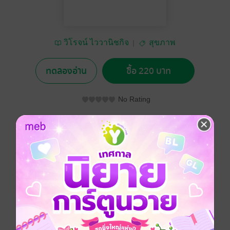
วิโรจน์ ไววานิชกิจ
สุขภาพ
ทดลองอ่าน
ซื้อ 220 บาท
No Rating
อยากได้
ซื้อเป็นของขวัญ
ติดตาม
แชร์
โรคตับเป็นโรคที่พบบ่อยมากในปัจจุบัน ความรู้ความ
เข้าใจที่ถูกต้องนั้นมีความสำคัญมากสำหรับความสำเร็จใน
การดูแลรักษาผู้ป่วย หนังสือเล่มนี้ได้แสดงเนื้อหาเกี่ยวกับ
โรคตับ การดูแลสุขภาพที่เกี่ยวข้องและหลักการรับ
ประทานอาหารที่ถูกต้องเมื่อเป็นโรคตับ สำหรับเป็นคู่มือใน