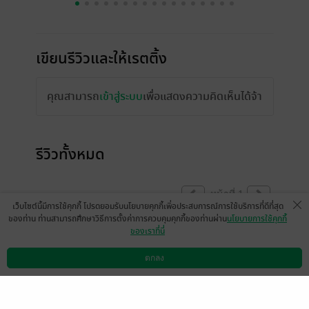
เขียนรีวิวและให้เรตติ้ง
คุณสามารถ
เข้าสู่ระบบ
เพื่อแสดงความคิดเห็นได้จ้า
รีวิวทั้งหมด
หน้าที่ 1
เว็บไซต์นี้มีการใช้คุกกี้ โปรดยอมรับนโยบายคุกกี้เพื่อประสบการณ์การใช้บริการที่ดีที่สุด
ของท่าน ท่านสามารถศึกษาวิธีการตั้งค่าการควบคุมคุกกี้ของท่านผ่าน
นโยบายการใช้คุกกี้
ของเราที่นี่
ความรู้แน่นๆ นำไปใช้งานได้จริง ประทับใจ
เกินคาด ยิ่งอ่านยิ่งสนุก เห็นภาพชัดเจน วางไม่
ตกลง
ดาวน์โหลดแอป
วิธีการใช้งาน
ติดต่อเรา
ลง ทุกคำในหนังสือมีพลัง ขอบคุณที่มีหนังสือ
ดีๆ ให้อ่านนะคะ จะติดตามผลงานต่อไปค่ะ
มีแล้ว -
Sirina-Finn
0