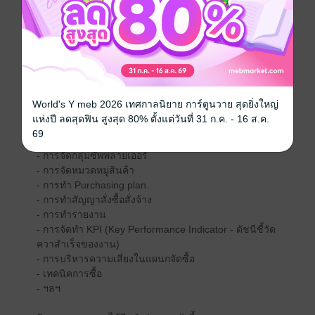
- จากการไปเข้าคอร์สอบรมที่บริษัทสนับสนุน
- และที่สำคัญได้จากประสบการณ์ตรงที่ครูได้ลงมือทำ
สะสมมากว่า 20 ปี
หนังสือเล่มนี้คุณจะได้เรียนรู้เรื่องอะไร
- โฟลว์งานจัดซื้อ
World's Y meb 2026 เทศกาลนิยาย การ์ตูนวาย สุดยิ่งใหญ่
- การบริหารงานจัดซื้อ
แห่งปี ลดสุดฟิน สูงสุด 80% ตั้งแต่วันที่ 31 ก.ค. - 16 ส.ค.
- การทำ Action plan
69
- การทำงานของฟอร์มจัดซื้อทั้ง 15 ฟอร์ม
- การจัดกลุ่มซัพพลายเออร์
- การจัดหมวดหมู่สินค้า
- การทำ Purchasing plan.
- การทำสัญญาสั่งซื้อสั่งจ้าง
- การทำรายงาน
- การจัดทำ KPI (Key Performance Indicator - ดัชนีชี้วัด
ควาสำเร็จของงาน)
- การบริหารความเสี่ยงในแผนกจัดซื้อ
- เทคนิคการซื้อ
- ฯลฯ