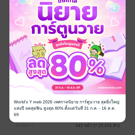
ทว่ายามค่ำคืนกลับร่วมรักกับเธอบนเตียงราวกับว่ารักเธอ
มาก
และในวันที่เธอตั้งครรภ์คือวันที่เธอรู้ว่าเขามีผู้หญิงอีกคน
เธอตัดสินใจขอหย่าจากเขา โดยปิดบังเรื่องลูกในท้องไว้
กว่าเขาจะรู้หัวใจตัวเองก็ในวันที่ได้สูญเสียมัยและลูกไป
แล้ว ต้องทำอย่างไรนะถึงจะได้คำว่า ‘ครอบครัว’ กลับคืน
มา
*** เรื่องนี้ไม่มีการนอกกายนอกใจนะคะ ขอขอบคุณทุกยอด
ดาวน์โหลดค่ะ ***
World's Y meb 2026 เทศกาลนิยาย การ์ตูนวาย สุดยิ่งใหญ่
ประเภทไฟล์
pdf, epub
(สารบัญ)
แห่งปี ลดสุดฟิน สูงสุด 80% ตั้งแต่วันที่ 31 ก.ค. - 16 ส.ค.
วันที่วางขาย
12 มกราคม 2566
69
ความยาว
142 หน้า (≈ 22,421 คำ)