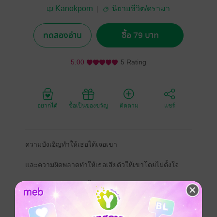
Kanokporn
นิยายชีวิต/ดรามา
ทดลองอ่าน
ซื้อ 79 บาท
5.00
5 Rating
อยากได้
ซื้อเป็นของขวัญ
ติดตาม
แชร์
ความบังเอิญทำให้เธอได้เจอเขา
และความผิดพลาดทำให้เธอเสียตัวให้เขาโดยไม่ตั้งใจ
วิวาห์กะทันหันจึงเกิดขึ้น...เธอจำต้องแต่งงานกับผู้ชายที่ไม่
ได้รักเธอเลยสักนิด
ในเวลากลางวัน...เขาห่างเหินเหมือนเป็นคนแปลกหน้า