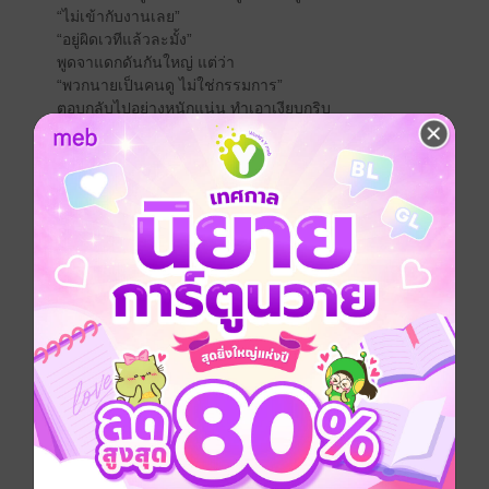
“ไม่เข้ากับงานเลย”
“อยู่ผิดเวทีแล้วละมั้ง”
พูดจาแดกดันกันใหญ่ แต่ว่า
“พวกนายเป็นคนดู ไม่ใช่กรรมการ”
ตอบกลับไปอย่างหนักแน่น ทำเอาเงียบกริบ
ความเร็วลมสูงสุดในคำพูด ซึ่งทำให้อีกฝ่ายเข้าใกล้ไม่ได้
อยากเอาอย่างจัง
ร้านทรีเซเว่นสาขาถนนเลียบวัด ดินแดนลึกลับยุคปัจจุบัน
ที่มีคนเพี้ยนๆ มารวมตัวกัน แต่ก็ยังอุตส่าห์อยู่มาได้
แต่การหางานทำก็ยังไม่คืบหน้าเหมือนเดิม มัตสึโคมะคุง
คับขันหนัก!!
เล่ม 10 ก็ยังคงน่าตื่นเต้น!!"
การ์ตูนญี่ปุ่น
ตลก
สไลซ์ออฟไลฟ์
ปรัชญา
หนังสือแปล
ซีรีส์
พ่อปรัชญา ฮาหน้าตาย
ประเภทไฟล์
pdf