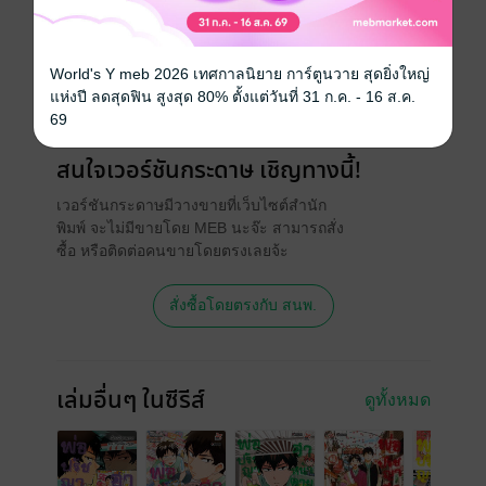
วันที่วางขาย
17 มกราคม 2566
ความยาว
138 หน้า
World's Y meb 2026 เทศกาลนิยาย การ์ตูนวาย สุดยิ่งใหญ่
แห่งปี ลดสุดฟิน สูงสุด 80% ตั้งแต่วันที่ 31 ก.ค. - 16 ส.ค.
ราคาปก
90 บาท (ประหยัด 23%)
69
สนใจเวอร์ชันกระดาษ เชิญทางนี้!
เวอร์ชันกระดาษมีวางขายที่เว็บไซต์สำนัก
พิมพ์ จะไม่มีขายโดย MEB นะจ๊ะ สามารถสั่ง
ซื้อ หรือติดต่อคนขายโดยตรงเลยจ้ะ
สั่งซื้อโดยตรงกับ สนพ.
เล่มอื่นๆ ในซีรีส์
ดูทั้งหมด