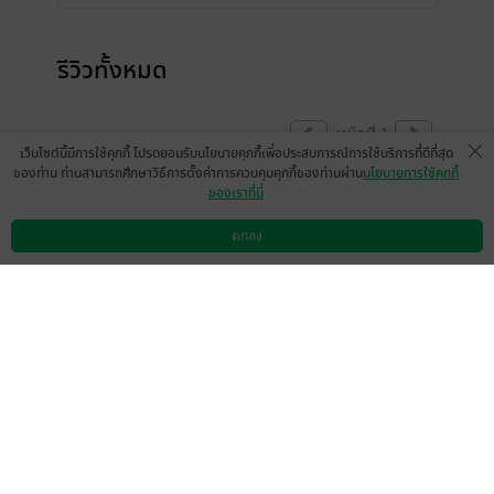
รีวิวทั้งหมด
หน้าที่ 1
เว็บไซต์นี้มีการใช้คุกกี้ โปรดยอมรับนโยบายคุกกี้เพื่อประสบการณ์การใช้บริการที่ดีที่สุด
ของท่าน ท่านสามารถศึกษาวิธีการตั้งค่าการควบคุมคุกกี้ของท่านผ่าน
นโยบายการใช้คุกกี้
ของเราที่นี่
"พวกคุณเป็นคนดู ไม่ใช่กรรมการ!"
ตกลง
ดาวน์โหลดแอป
วิธีการใช้งาน
ติดต่อเรา
ไม่ใช่คำตอบ (โต้) ธรรมดา
มันมีพลังเยียวยาใจคนที่ได้ยินด้วย
มีแล้ว -
ktpitch
0
16 มิ.ย. 2566
19:4 น.
มีแล้ว -
bibi.
มีแล้ว -
กิตติ โลหารชุน
25 เม.ย. 2568
17:51 น.
14 เม.ย. 2568
21:53 น.
มีแล้ว -
นิรนามID : RtW4
มีแล้ว -
Sassi_sasi
rde772