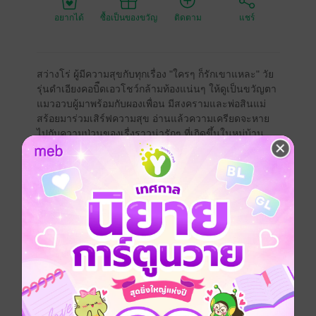
อยากได้
ซื้อเป็นของขวัญ
ติดตาม
แชร์
สว่างโร่ ผู้มีความสุขกับทุกเรื่อง "ใครๆ ก็รักเขาแหละ" วัย
รุ่นดำเอียงคอบิืดเอวโชว์กล้ามท้องแน่นๆ ให้ดูเป็นขวัญตา
แมวอวบผู้มาพร้อมกับผองเพื่อน มีสงครามและพ่อสินแม่
สร้อยมาร่วมเสิร์ฟความสุข อ่านแล้วความเครียดจะหาย
ไปกับความป่วนของเรื่งราวน่ารักๆ ที่เกิดขึ้นในหมู่บ้าน
ทิพย์
สารบัญ ในเล่มนี้ค่ะ
ตอนที่ 16 ด้วยรัก ...หน้า 06 - 26
ตอนที่ 17 ...หน้า 27 - 42
ตอนที่ 18 แตงไทย ...หน้า 43 - 60
ตอนที่ 19 เมื่อมีปอบมาเยือนหมู่บ้านทิพย์ ...หน้า 61 - 84
ตอนที่ 20 ดี เด่น ดัง …หน้า 85 - 104
ตอนที่ 21 เสียงอะไร? ...หน้า 105 - 126
ตอนที่ 22 …หน้า 127 - 142