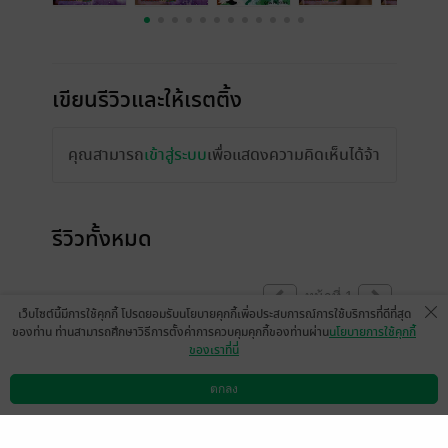
เขียนรีวิวและให้เรตติ้ง
คุณสามารถ
เข้าสู่ระบบ
เพื่อแสดงความคิดเห็นได้จ้า
รีวิวทั้งหมด
หน้าที่ 1
เว็บไซต์นี้มีการใช้คุกกี้ โปรดยอมรับนโยบายคุกกี้เพื่อประสบการณ์การใช้บริการที่ดีที่สุด
ของท่าน ท่านสามารถศึกษาวิธีการตั้งค่าการควบคุมคุกกี้ของท่านผ่าน
นโยบายการใช้คุกกี้
ของเราที่นี่
มีแล้ว -
nopbunnak
มีแล้ว -
igreenmonkey/pam
ndaztik
13 มี.ค. 2566
4:13 น.
17 ม.ค. 2566
12:18 น.
ตกลง
ดาวน์โหลดแอป
วิธีการใช้งาน
ติดต่อเรา
Anatta3205
มีแล้ว -
mhakhin