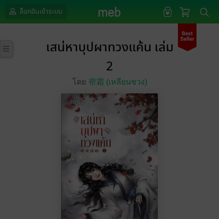
ล็อกอินเข้าระบบ
เสน่หาบุปผาทวงแค้น เล่ม
2
โดย
帘霜 (เหลียนซวง)