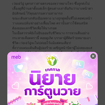
เว่ยเย่ว์อู่ บุตรสาวสายตรงของหฺวาหยางโหว ซึ่งถูกส่งไป
เลี้ยงดูที่บ้านตาตั้งแต่เล็ก ผู้คนต่างเล่าลือกันว่านางหน้าตา
อัปลักษณ์ ไร้คุณธรรมความสามารถ
ขณะเดินทางกลับเมืองหลวง นางถูกคู่หมั้นที่ไม่เคยพบหน้า
วางแผนปล้นฆ่าอย่างเหี้ยมโหด ครานั้นสาวใช้คนสนิท
ต้องยอมแลกชีวิตเพื่อให้นางรอด
ในเมื่อสวรรค์ยังไม่ยินยอมรับชีวิตนาง การหวนคืนอย่าง
กระหายเลือดครานี้ คอยดูเถิด บรรดาผู้ที่คิดร้ายหมายเอา
ชีวิต เว่ยเย่ว์อู่จะไม่ปล่อยไว้แม้แต่คนเดียว!
ทั้งวางแผนแค้นคืนผู้ปองร้าย เผชิญหน้าบิดาผู้ไม่เคยแยแส
รับมือญาติพี่น้องร้อยเล่ห์ และอาศัยในจวนโหวที่ดุจดั่งรัง
อสรพิษ นางจำต้องหาที่พึ่งพิง
ครั้นบังเอิญไปขอความช่วยเหลือจาก 'เยี่ยนไหฺวจิง' ซื่อจื่อผู้
สูงสง่า ทว่าโหดเหี้ยมไร้ปรานีผู้นี้เข้า ข้อแลกเปลี่ยนของ
เขาก็ช่างหนักหนายิ่ง กลายเป็นต้องไปพัวพันด้วยเสียได้
การบังคับไปมาหาสู่กันเช่นนี้ นางปฏิเสธได้หรือไม่?!
ทางตำหนักไร้ต์รักขอนำเสนอ “เสน่หาบุปผาทวงแค้น” ใน
รูปแบบอีบุ๊กเจ้าค่ะ
เสน่หาบุปผาทวงแค้น เล่ม 2