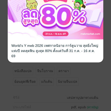
เขียน : 帘霜 (เหลียนซวง)
แปล : ทีมตำหนักไร้ต์รัก (Ming, monster_13)
ภาพ : Sroore
**ติดตามตอนต่อไปก่อนใครได้ที่
https://www.readawrite.com/a/c1872c5c676fb1eccbf1d
0a82f815202
**ดูอีบุ๊กเรื่องอื่นๆ ของตำหนักไร้ต์รักได้ที่
https://www.mebmarket.com/index.php?
World's Y meb 2026 เทศกาลนิยาย การ์ตูนวาย สุดยิ่งใหญ่
store=publisher&action=home_page&publisher_id=28
แห่งปี ลดสุดฟิน สูงสุด 80% ตั้งแต่วันที่ 31 ก.ค. - 16 ส.ค.
53031&publisher_name=ตำหนักไร้ต์รัก%20:%20ห้องเซี
69
ยงหลี
หนังสือแปล
จีนโบราณ
ดรามา
ย้อนยุค/พีเรียด
แก้แค้น
นิยายจีนแปล
ซีรีส์
เสน่หาบุปผาทวงแค้น
ประเภทไฟล์
pdf, epub
(สารบัญ)