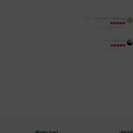
มีแล้ว -
Chutiporn D Ratayap
i
10 ก.พ. 2566
19:37 น.
มีแล้ว -
Ozone.zx
22 ม.ค. 2566
3:17 น.
เลือกหมวดหมู่
บริการช