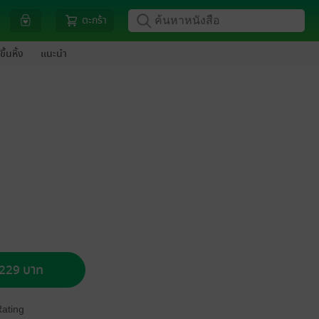
ตะกร้า
ขึ้นหิ้ง
แนะนำ
อ 229 บาท
Rating