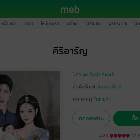
หน้าแรก
ขายดี
ใหม่มาแรง
มาใหม่
โปรโมชัน
ฟรีกระจาย
ฮิต
คีรีอารัญ
โดย
ตะวันทับจันทร์
สำนักพิมพ์
น้องอาทิตย์
หมวดหมู่
นิยายรัก
ทดลองอ่าน
ซื้
4.83
12 