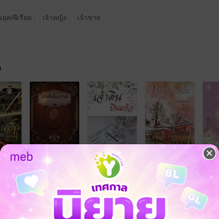
นยุค/พีเรียด
เจ้าหญิง
เจ้าชาย
จ
้ง