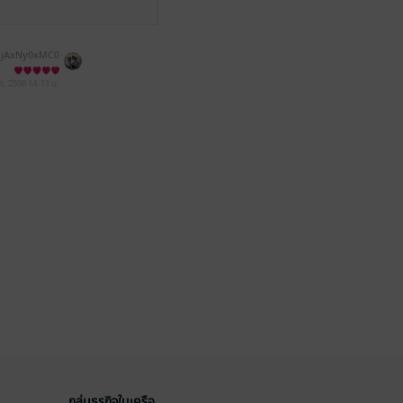
jAxNy0xMC0
ozNDo1OQ==
ค. 2566
14:11 น.
กลุ่มธุรกิจในเครือ