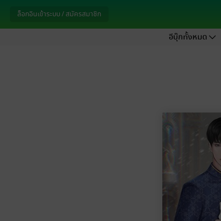
ล็อกอินเข้าระบบ / สมัครสมาชิก
อีบุ๊กทั้งหมด