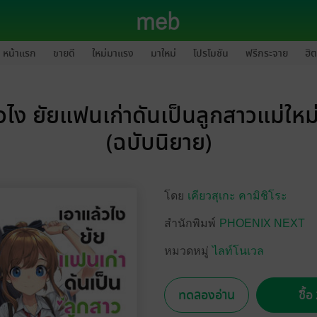
หน้าแรก
ขายดี
ใหม่มาแรง
มาใหม่
โปรโมชัน
ฟรีกระจาย
ฮิต
วไง ยัยแฟนเก่าดันเป็นลูกสาวแม่ใหม่
(ฉบับนิยาย)
โดย
เคียวสุเกะ คามิชิโระ
สำนักพิมพ์
PHOENIX NEXT
หมวดหมู่
ไลท์โนเวล
ทดลองอ่าน
ซื้