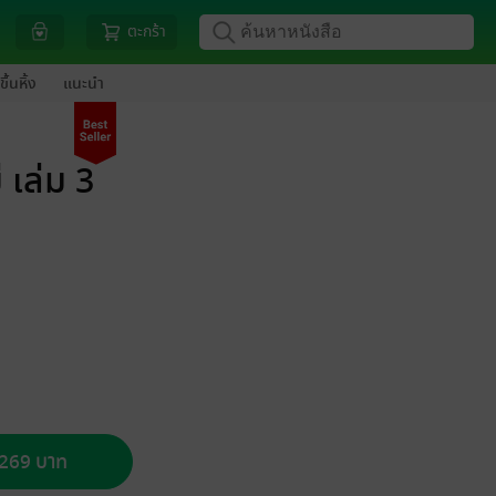
ตะกร้า
ขึ้นหิ้ง
แนะนำ
 เล่ม 3
อ 269 บาท