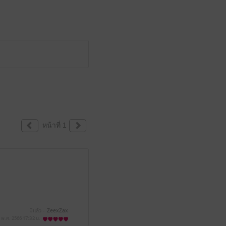
หน้าที่ 1
มีแล้ว -
ZeexZax
 พ.ค. 2566
17:32 น.