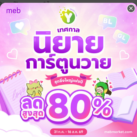
ิ อาคาสึกิ และคาวานามิ โคกุเระ
ท้ๆ แต่เจอหน้าทีไรกลับทะเลาะกันทุกที...
คืนดีกับมิสึโตะซึ่งล่วงรู้อดีตของสองคนนั้น
วยซะงั้น!?
ผชิญหน้ากับประวัติอันดำมืดของตัวเอง
ในสมัยก่อน และต้องแสดงว่าเป็นแฟนกัน
ันก็ทำให้ทั้งคู่หวนนึกถึง—
นจริงๆมาก่อน!!
โรงเรียน
พี่น้อง
มัธยม